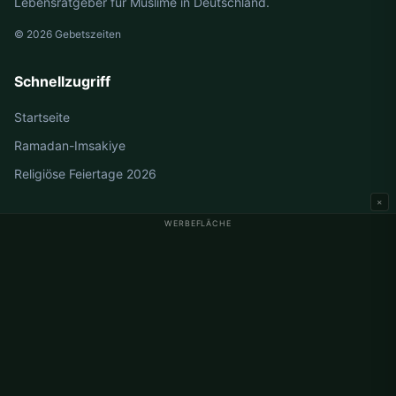
Lebensratgeber für Muslime in Deutschland.
© 2026 Gebetszeiten
Schnellzugriff
Startseite
Ramadan-Imsakiye
Religiöse Feiertage 2026
×
WERBEFLÄCHE
Gebetszeiten Deutschland
Gebetszeiten Berlin
Gebetszeiten Hamburg
Gebetszeiten München
Gebetszeiten Köln
Gebetszeiten Frankfurt