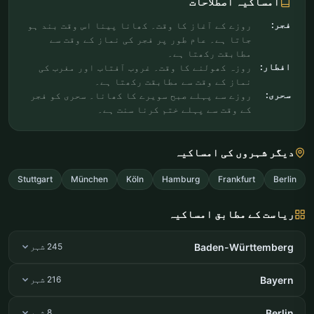
امساکیہ اصطلاحات
فجر:
روزے کے آغاز کا وقت۔ کھانا پینا اس وقت بند ہو
جاتا ہے۔ عام طور پر فجر کی نماز کے وقت سے
مطابقت رکھتا ہے۔
افطار:
روزہ کھولنے کا وقت۔ غروب آفتاب اور مغرب کی
نماز کے وقت سے مطابقت رکھتا ہے۔
سحری:
روزے سے پہلے صبح سویرے کا کھانا۔ سحری کو فجر
کے وقت سے پہلے ختم کرنا سنت ہے۔
دیگر شہروں کی امساکیہ
Stuttgart
München
Köln
Hamburg
Frankfurt
Berlin
ریاست کے مطابق امساکیہ
Baden-Württemberg
245 شہر
Bayern
216 شہر
Berlin
8 شہر