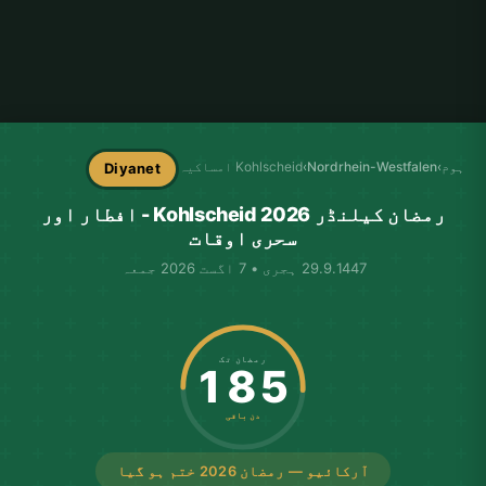
ہوم
›
Nordrhein-Westfalen
›
Kohlscheid امساکیہ
Diyanet
رمضان کیلنڈر Kohlscheid 2026 - افطار اور
سحری اوقات
29.9.1447 ہجری • 7 اگست 2026 جمعہ
رمضان تک
185
دن باقی
آرکائیو — رمضان 2026 ختم ہو گیا