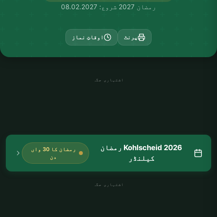
رمضان 2027 شروع: 08.02.2027
پرنٹ
اوقاتِ نماز
اشتہاری جگہ
Kohlscheid 2026 رمضان
رمضان کا 30 واں
کیلنڈر
دن
اشتہاری جگہ