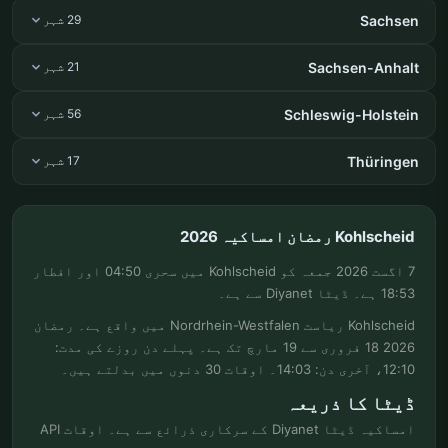
Sachsen
29 شہر
Sachsen-Anhalt
21 شہر
Schleswig-Holstein
56 شہر
Thüringen
17 شہر
Kohlscheid رمضان امساکیہ 2026
7 اگست 2026 جمعہ کو Kohlscheid میں سحری 04:50 اور افطار
18:53 ہے۔ ڈیٹا Diyanet سے ہے۔
Kohlscheid ریاست Nordrhein-Westfalen میں واقع ہے۔ رمضان
2026 18 فروری سے 19 مارچ تک ہے۔ پہلے دن روزے کی مدت:
12:10، آخری دن: 14:03۔ اوقات 30 دنوں میں بدلتے ہیں۔
ڈیٹا کا ذریعہ
امساکیہ ڈیٹا Diyanet کے سرکاری ذرائع سے ہے۔ اوقات API