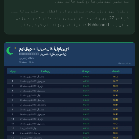
سے بغیر تبدیلی شائع کیے جاتے ہیں۔
رمضان میں روزہ سحری سے شروع اور افطار پر ختم ہوتا ہے۔
شبِ قدر 27ویں رات ہے۔ تراویح ہر رات عشاء کے بعد پڑھی
جاتی ہے۔ Kohlscheid کا کیلنڈر روزانہ اپ ڈیٹ ہوتا ہے۔