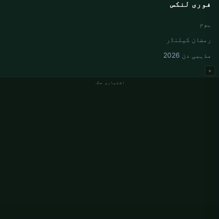
فوری لنکس
ہوم
رمضان کیلنڈر
مذہبی دن 2026
×
اشتہاری جگہ
جرمنی نماز کے اوقات
Berlin نماز کے اوقات
Hamburg نماز کے اوقات
München نماز کے اوقات
Köln نماز کے اوقات
Frankfurt نماز کے اوقات
ادارہ جاتی