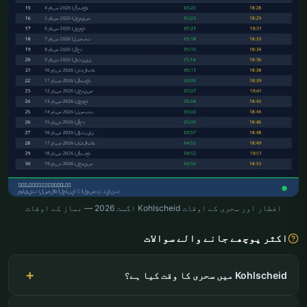
افطار اور سحری کے اوقات Kohlscheid اگست 2026 — نماز کے اوقات
اکثر پوچھے جانے والے سوالات
Kohlscheid میں سحری کا وقت کیا ہے؟