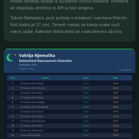
Podaci imsakije dolaze iz službenih izvora Diyaneta. Vremena
se objavljuju direktno iz API-ja bez izmjena.
Tokom Ramazana, post počinje s imsakom i završava iftarom.
Noć Kadra je 27. noć. Teravih namaz se klanja svake noći
nakon jacije. Kalendar Kohlscheid se svakodnevno ažurira.