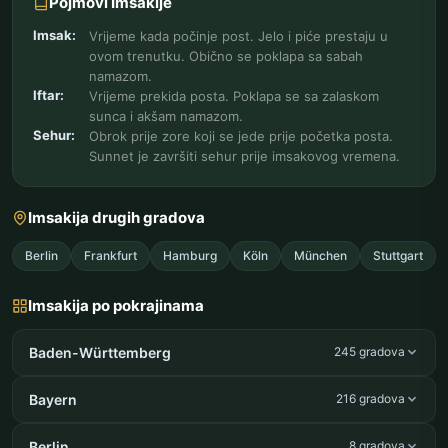
Pojmovi Imsakije
Imsak:
Vrijeme kada počinje post. Jelo i piće prestaju u
ovom trenutku. Obično se poklapa sa sabah
namazom.
Iftar:
Vrijeme prekida posta. Poklapa se sa zalaskom
sunca i akšam namazom.
Sehur:
Obrok prije zore koji se jede prije početka posta.
Sunnet je završiti sehur prije imsakovog vremena.
Imsakija drugih gradova
Berlin
Frankfurt
Hamburg
Köln
München
Stuttgart
Imsakija po pokrajinama
Baden-Württemberg
245 gradova
Bayern
216 gradova
Berlin
8 gradova