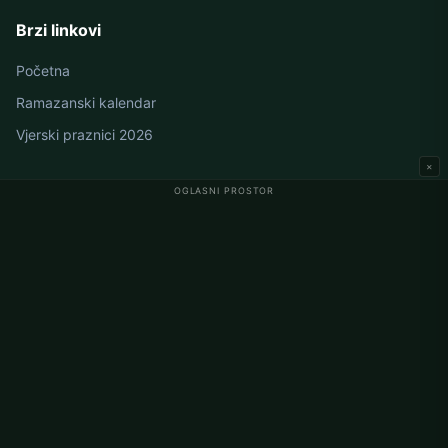
Brzi linkovi
Početna
Ramazanski kalendar
Vjerski praznici 2026
×
OGLASNI PROSTOR
Namaz vremena u Njemačkoj
Berlin namaz vremena
Hamburg namaz vremena
München namaz vremena
Köln namaz vremena
Frankfurt namaz vremena
Korporativno