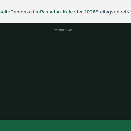
seite
Gebetszeiten
Ramadan-Kalender 2026
Freitagsgebet
K
WERBEFLÄCHE