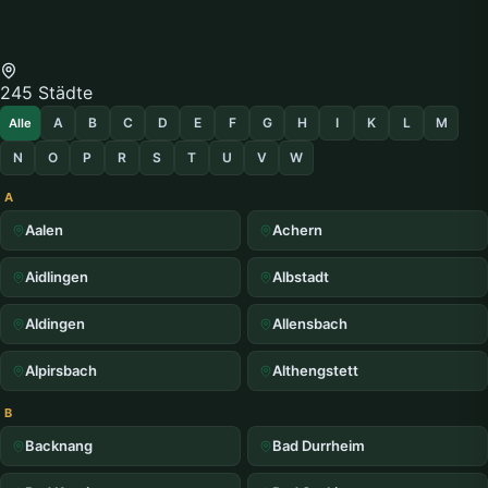
245 Städte
A
B
C
D
E
F
G
H
I
K
L
M
Alle
N
O
P
R
S
T
U
V
W
A
Aalen
Achern
Aidlingen
Albstadt
Aldingen
Allensbach
Alpirsbach
Althengstett
B
Backnang
Bad Durrheim