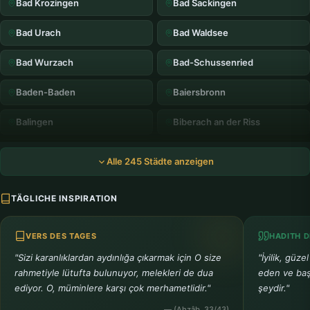
Bad Krozingen
Bad Sackingen
Bad Urach
Bad Waldsee
Bad Wurzach
Bad-Schussenried
Baden-Baden
Baiersbronn
Balingen
Biberach an der Riss
Bietigheim-Bissingen
Bissingen an der Enz
Alle 245 Städte anzeigen
Blaubeuren
Blumberg
TÄGLICHE INSPIRATION
Boblingen
Bonndorf
VERS DES TAGES
HADITH D
Bopfingen
Botzingen
"Sizi karanlıklardan aydınlığa çıkarmak için O size
"İyilik, güze
Bretten
Bruchsal
rahmetiyle lütufta bulunuyor, melekleri de dua
eden ve başk
ediyor. O, müminlere karşı çok merhametlidir."
şeydir."
Buchen
Buggingen
— (Ahzâb, 33/43)