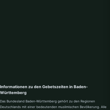
Ehningen
Eislingen
Ellwangen
Emmendingen
Ennetach
Enzweihingen
Eppingen
Erdmannhausen
Esslingen
Ettlingen
F
Filderstadt
Forbach
Freiburg
Freudenstadt
Friedrichshafen
Furtwangen
Informationen zu den Gebetszeiten in Baden-
G
Württemberg
Gaggenau
Gaildorf
Das Bundesland Baden-Württemberg gehört zu den Regionen
Deutschlands mit einer bedeutenden muslimischen Bevölkerung. Alle
Gammertingen
Gartringen