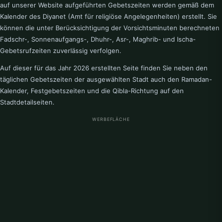
auf unserer Website aufgeführten Gebetszeiten werden gemäß dem
Kalender des Diyanet (Amt für religiöse Angelegenheiten) erstellt. Sie
Geislingen an der Steige
Gelsingen
können die unter Berücksichtigung der Vorsichtsminuten berechneten
Fadschr-, Sonnenaufgangs-, Dhuhr-, Asr-, Maghrib- und Ischa-
Gengenbach
Giengen an der Brenz
Gebetsrufzeiten zuverlässig verfolgen.
Gomaringen
Göppingen
Auf dieser für das Jahr 2026 erstellten Seite finden Sie neben den
täglichen Gebetszeiten der ausgewählten Stadt auch den Ramadan-
Gottmadingen
Graben-Neudorf
Kalender, Festgebetszeiten und die Qibla-Richtung auf den
Stadtdetailseiten.
Greffern
Guglingen-Eibensbac
WERBEFLÄCHE
Gundelsheim
H
Haigerloch
Haslach
Hechingen
Heidelberg
Heidenheim
Heilbronn