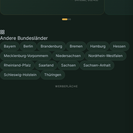
Buhl
Burladingen
C
Calw
Crailsheim
Andere Bundesländer
D
Bayern
Berlin
Brandenburg
Bremen
Hamburg
Hessen
Denzlingen
Dettingen an der Erms
Mecklenburg-Vorpommern
Niedersachsen
Nordrhein-Westfalen
Dettingen unter Teck
Dietenheim
Rheinland-Pfalz
Saarland
Sachsen
Sachsen-Anhalt
Schleswig-Holstein
Thüringen
Ditzingen
Donaueschingen
WERBEFLÄCHE
Durlach
E
Eberbach
Ebersbach an der Fils
Ebingen
Ehingen