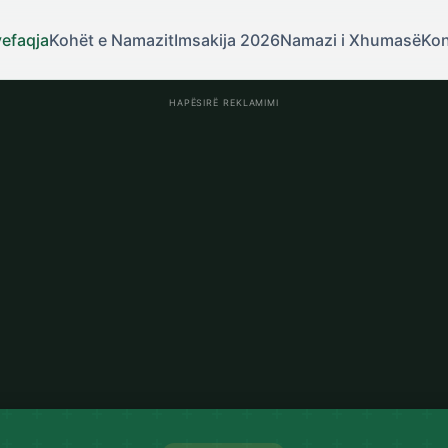
yefaqja
Kohët e Namazit
Imsakija 2026
Namazi i Xhumasë
Kon
HAPËSIRË REKLAMIMI