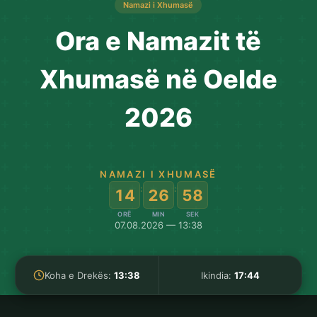
Namazi i Xhumasë
Ora e Namazit të
Xhumasë në Oelde
2026
NAMAZI I XHUMASË
:
:
14
26
58
ORË
MIN
SEK
07.08.2026 — 13:38
Koha e Drekës:
13:38
Ikindia:
17:44