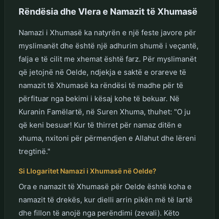
Rëndësia dhe Vlera e Namazit të Xhumasë
Namazi i Xhumasë ka natyrën e një feste javore për
myslimanët dhe është një adhurim shumë i veçantë,
falja e të cilit me xhemat është farz. Për myslimanët
që jetojnë në Oelde, ndjekja e saktë e orareve të
namazit të Xhumasë ka rëndësi të madhe për të
përfituar nga bekimi i kësaj kohe të bekuar. Në
Kuranin Famëlartë, në Suren Xhuma, thuhet: "O ju
që keni besuar! Kur të thirret për namaz ditën e
xhuma, nxitoni për përmendjen e Allahut dhe lëreni
tregtinë."
Si Llogaritet Namazi i Xhumasë në Oelde?
Ora e namazit të Xhumasë për Oelde është koha e
namazit të drekës, kur dielli arrin pikën më të lartë
dhe fillon të anojë nga perëndimi (zevali). Këto