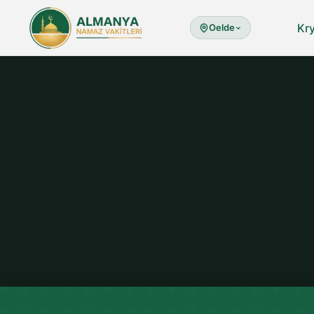
Kr
Oelde