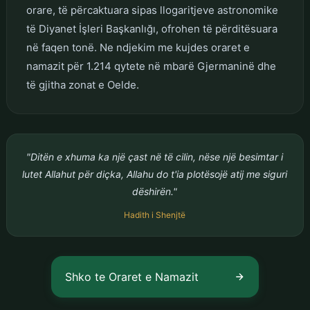
orare, të përcaktuara sipas llogaritjeve astronomike
të Diyanet İşleri Başkanlığı, ofrohen të përditësuara
në faqen tonë. Ne ndjekim me kujdes oraret e
namazit për 1.214 qytete në mbarë Gjermaninë dhe
të gjitha zonat e Oelde.
"Ditën e xhuma ka një çast në të cilin, nëse një besimtar i
lutet Allahut për diçka, Allahu do t'ia plotësojë atij me siguri
dëshirën."
Hadith i Shenjtë
Shko te Oraret e Namazit