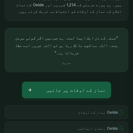
ہیں۔ ہم پورے جرمنی کے 1,214 شہروں اور Oelde کے تمام
اضلاع کے نماز کے اوقات کو احتیاط سے ٹریک کرتے ہیں۔
"جمعہ کے دن ایک ایسا لمحہ ہے جس میں اگر کوئی مومن
بندہ اللہ سے کچھ مانگ رہا ہو تو اللہ ضرور اسے عطا
فرماتا ہے۔"
حدیث
نماز کے اوقات پر جائیں
Oelde نماز کے اوقات
Oelde رمضان امساکیہ