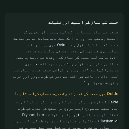
جمعہ کی نماز کی اہمیت اور فضیلت
جمعہ کی نماز مسلمانوں کے لیے ہفتہ وار تقریب کی
اہمیت رکھتی ہے اور یہ ایک بہت خاص عبادت ہے جو جماعت
کے ساتھ ادا کرنا فرض ہے۔ Oelde میں رہنے والے
مسلمانوں کے لیے اس مقدس وقت کی برکات سے فائدہ
اٹھانے کے لیے جمعہ کی نماز کے اوقات کی درست پابندی
کرنا بہت اہم ہے۔ قرآن پاک میں سورۃ الجمعہ میں
فرمایا گیا ہے: "اے ایمان والو! جب جمعہ کے دن نماز کے
لیے اذان دی جائے تو اللہ کے ذکر کی طرف دوڑو اور خرید
و فروخت چھوڑ دو۔"
Oelde میں جمعہ کی نماز کا وقت کیسے حساب کیا جاتا ہے؟
Oelde کے لیے جمعہ کی نماز کا وقت ظہر کی نماز کا وقت
ہے، یعنی جب سورج اپنے عروج پر پہنچ کر مغرب کی طرف
ڈھلنا شروع کرتا ہے (زوال)۔ یہ اوقات Diyanet İşleri
Başkanlığı کے فلکیاتی حسابات کے مطابق طے کیے گئے ہیں
اور ہماری سائٹ پر جدید ترین شکل میں پیش کیے جاتے