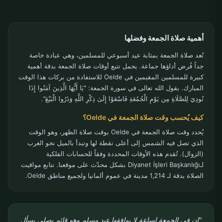
أهمية صلاة الجمعة وفضلها
تُعد صلاة الجمعة بمثابة عيد أسبوعي للمسلمين، وهي عبادة خاصة
جداً فُرض أداؤها جماعة. يحمل تتبع أوقات صلاة الجمعة بدقة أهمية
كبيرة للمسلمين المقيمين في Oelde للاستفادة من بركات هذا الوقت
المبارك. يقول الله تعالى في سورة الجمعة: "يَا أَيُّهَا الَّذِينَ آمَنُوا إِذَا
نُودِيَ لِلصَّلَاةِ مِن يَوْمِ الْجُمُعَةِ فَاسْعَوْا إِلَىٰ ذِكْرِ اللَّهِ وَذَرُوا الْبَيْعَ".
كيف يُحسب وقت صلاة الجمعة في Oelde؟
يُحدد وقت صلاة الجمعة في Oelde بوقت صلاة الظهر، وهو الوقت
الذي تصل فيه الشمس إلى أعلى نقطة لها وتبدأ بالميل نحو الغرب
(الزوال). تُقدم هذه الأوقات المحددة وفقاً للحسابات الفلكية
لـDiyanet İşleri Başkanlığı بشكل محدّث على موقعنا. نتابع مواقيت
الصلاة بدقة لـ 1,214 مدينة في عموم ألمانيا ولجميع مناطق Oelde.
"إن في الجمعة لساعة لا يوافقها عبد مسلم وهو قائم يصلي يسأل