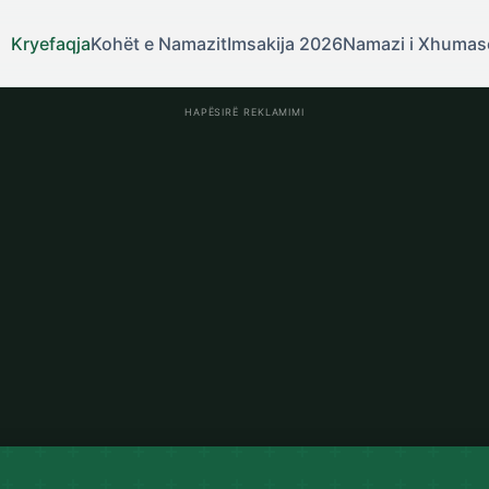
Kryefaqja
Kohët e Namazit
Imsakija 2026
Namazi i Xhumas
HAPËSIRË REKLAMIMI