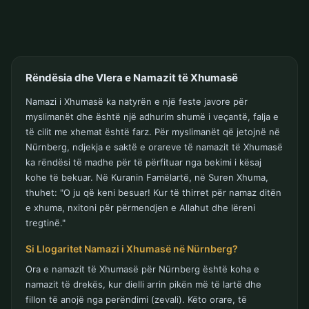
Rëndësia dhe Vlera e Namazit të Xhumasë
Namazi i Xhumasë ka natyrën e një feste javore për
myslimanët dhe është një adhurim shumë i veçantë, falja e
të cilit me xhemat është farz. Për myslimanët që jetojnë në
Nürnberg, ndjekja e saktë e orareve të namazit të Xhumasë
ka rëndësi të madhe për të përfituar nga bekimi i kësaj
kohe të bekuar. Në Kuranin Famëlartë, në Suren Xhuma,
thuhet: "O ju që keni besuar! Kur të thirret për namaz ditën
e xhuma, nxitoni për përmendjen e Allahut dhe lëreni
tregtinë."
Si Llogaritet Namazi i Xhumasë në Nürnberg?
Ora e namazit të Xhumasë për Nürnberg është koha e
namazit të drekës, kur dielli arrin pikën më të lartë dhe
fillon të anojë nga perëndimi (zevali). Këto orare, të