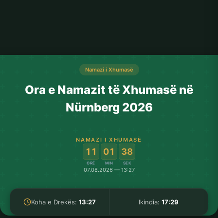
Namazi i Xhumasë
Ora e Namazit të Xhumasë në
Nürnberg 2026
NAMAZI I XHUMASË
:
:
11
01
37
ORË
MIN
SEK
07.08.2026 — 13:27
Koha e Drekës:
13:27
Ikindia:
17:29