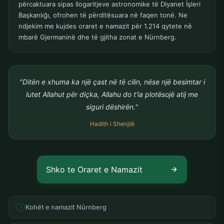
përcaktuara sipas llogaritjeve astronomike të Diyanet İşleri
Başkanlığı, ofrohen të përditësuara në faqen tonë. Ne
ndjekim me kujdes oraret e namazit për 1.214 qytete në
mbarë Gjermaninë dhe të gjitha zonat e Nürnberg.
"Ditën e xhuma ka një çast në të cilin, nëse një besimtar i
lutet Allahut për diçka, Allahu do t'ia plotësojë atij me
siguri dëshirën."
Hadith i Shenjtë
Shko te Oraret e Namazit
Kohët e namazit Nürnberg