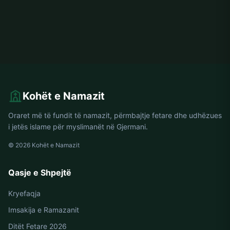
Kohët e Namazit
Oraret më të fundit të namazit, përmbajtje fetare dhe udhëzues
i jetës islame për myslimanët në Gjermani.
© 2026 Kohët e Namazit
Qasje e Shpejtë
Kryefaqja
Imsakija e Ramazanit
Ditët Fetare 2026