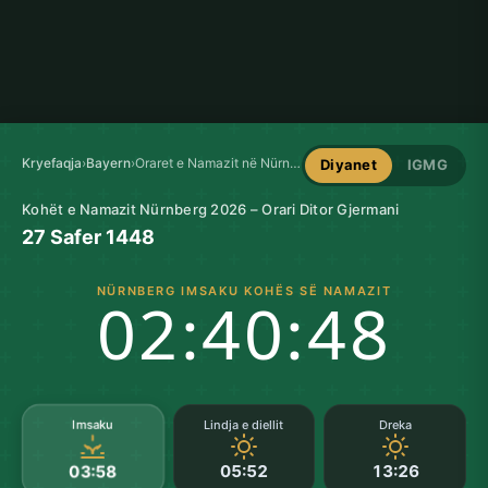
Kryefaqja
›
Bayern
›
Oraret e Namazit në Nürnberg
Diyanet
IGMG
Kohët e Namazit Nürnberg 2026 – Orari Ditor Gjermani
27 Safer 1448
NÜRNBERG IMSAKU KOHËS SË NAMAZIT
02:40:47
Imsaku
Lindja e diellit
Dreka
05:52
13:26
03:58