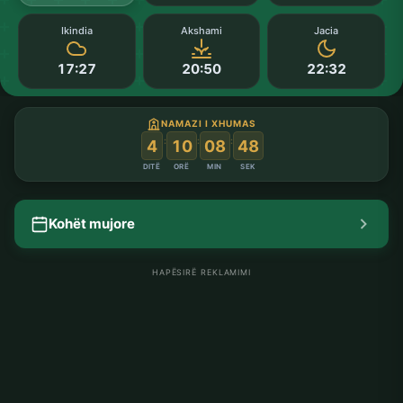
Ikindia
Akshami
Jacia
17:27
20:50
22:32
NAMAZI I XHUMAS
:
:
:
4
10
08
47
DITË
ORË
MIN
SEK
Kohët mujore
HAPËSIRË REKLAMIMI