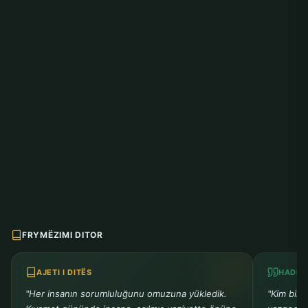
FRYMËZIMI DITOR
AJETI I DITËS
HADITH
"Her insanın sorumluluğunu omuzuna yükledik.
"Kim bir 