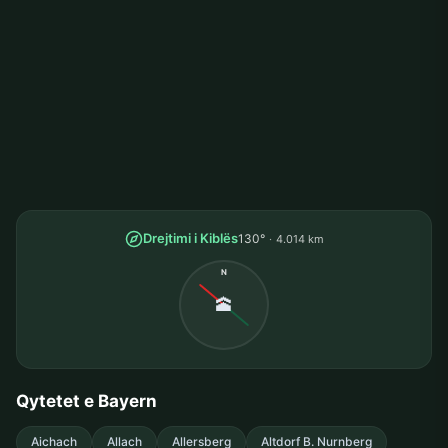
Drejtimi i Kiblës
130°
4.014 km
N
🕋
Qytetet e Bayern
Aichach
Allach
Allersberg
Altdorf B. Nurnberg