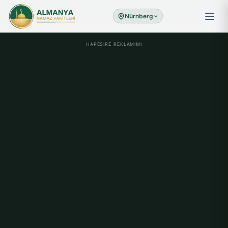
Nürnberg
HAPËSIRË REKLAMIMI