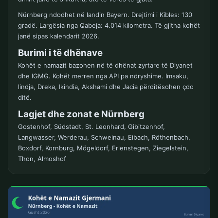
Nürnberg ndodhet në landin Bayern. Drejtimi i Kibles: 130
gradë. Largësia nga Qabeja: 4.014 kilometra. Të gjitha kohët
janë sipas kalendarit 2026.
Burimi i të dhënave
Kohët e namazit bazohen në të dhënat zyrtare të Diyanet
dhe IGMG. Kohët merren nga API pa ndryshime. Imsaku,
lindja, Dreka, Ikindia, Akshami dhe Jacia përditësohen çdo
ditë.
Lagjet dhe zonat e Nürnberg
Gostenhof, Südstadt, St. Leonhard, Gibitzenhof,
Langwasser, Werderau, Schweinau, Eibach, Röthenbach,
Boxdorf, Kornburg, Mögeldorf, Erlenstegen, Ziegelstein,
Thon, Almoshof