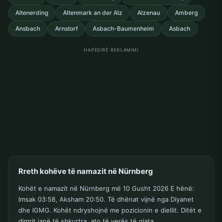
Altenerding
Altenmark an der Alz
Alzenau
Amberg
Ansbach
Arnstorf
Asbach-Baumenheim
Asbach
HAPËSIRË REKLAMIMI
Rreth kohëve të namazit në Nürnberg
Kohët e namazit në Nürnberg më 10 Gusht 2026 E hënë:
Imsak 03:58, Aksham 20:50. Të dhënat vijnë nga Diyanet
dhe IGMG. Kohët ndryshojnë me pozicionin e diellit. Ditët e
dimrit janë të shkurtra, ato të verës të gjata.