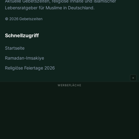
Aktuelle Gebetszeiten, religiöse Inhalte und islamischer
Lebensratgeber für Muslime in Deutschland.
© 2026 Gebetszeiten
Schnellzugriff
Startseite
Ramadan-Imsakiye
Religiöse Feiertage 2026
×
WERBEFLÄCHE
Gebetszeiten Deutschland
Gebetszeiten Berlin
Gebetszeiten Hamburg
Gebetszeiten München
Gebetszeiten Köln