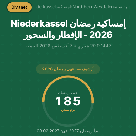
الرئيسية
›
Nordrhein-Westfalen
›
إمساكية Niederkassel
Diyanet
إمساكية رمضان Niederkassel
2026 - الإفطار والسحور
29.9.1447 هجري • 7 أغسطس 2026 الجمعة
أرشيف — انتهى رمضان 2026
حتى رمضان
185
يوم متبقي
يبدأ رمضان 2027 في: 08.02.2027