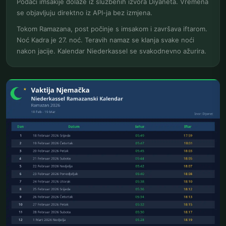
Podaci imsakije dolaze iz službenih izvora Diyaneta. Vremena
se objavljuju direktno iz API-ja bez izmjena.
Tokom Ramazana, post počinje s imsakom i završava iftarom.
Noć Kadra je 27. noć. Teravih namaz se klanja svake noći
nakon jacije. Kalendar Niederkassel se svakodnevno ažurira.