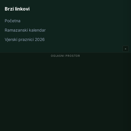
Brzi linkovi
Početna
Ramazanski kalendar
Vjerski praznici 2026
×
OGLASNI PROSTOR
Namaz vremena u Njemačkoj
Berlin namaz vremena
Hamburg namaz vremena
München namaz vremena
Köln namaz vremena
Frankfurt namaz vremena
Korporativno