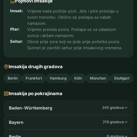
Pojmovi Imsakije
Imsak:
Vrijeme kada počinje post. Jelo i piće prestaju u
ovom trenutku. Obično se poklapa sa sabah
namazom.
Iftar:
Vrijeme prekida posta. Poklapa se sa zalaskom
sunca i akšam namazom.
Sehur:
Obrok prije zore koji se jede prije početka posta.
Sunnet je završiti sehur prije imsakovog vremena.
Imsakija drugih gradova
Berlin
Frankfurt
Hamburg
Köln
München
Stuttgart
Imsakija po pokrajinama
Baden-Württemberg
245 gradova
Bayern
216 gradova
Berlin
8 gradova