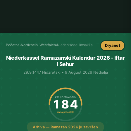
Početna
›
Nordrhein-Westfalen
›
Niederkassel Imsakija
Diyanet
Niederkassel Ramazanski Kalendar 2026 - Iftar
i Sehur
29.9.1447 Hidžretski • 9 August 2026 Nedjelja
DO RAMAZANA
184
dana preostalo
Arhiva — Ramazan 2026 je završen