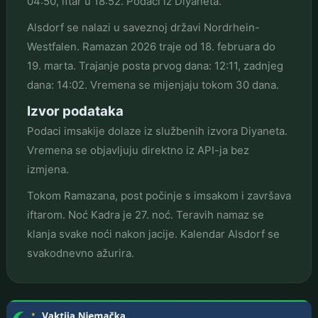
04:50, iftar u 18:52. Podaci iz Diyaneta.
Alsdorf se nalazi u saveznoj državi Nordrhein-
Westfalen. Ramazan 2026 traje od 18. februara do
19. marta. Trajanje posta prvog dana: 12:11, zadnjeg
dana: 14:02. Vremena se mijenjaju tokom 30 dana.
Izvor podataka
Podaci imsakije dolaze iz službenih izvora Diyaneta.
Vremena se objavljuju direktno iz API-ja bez
izmjena.
Tokom Ramazana, post počinje s imsakom i završava
iftarom. Noć Kadra je 27. noć. Teravih namaz se
klanja svake noći nakon jacije. Kalendar Alsdorf se
svakodnevno ažurira.