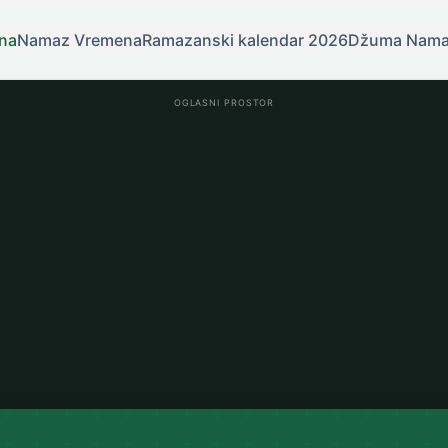
na
Namaz Vremena
Ramazanski kalendar 2026
Džuma Nam
OGLASNI PROSTOR