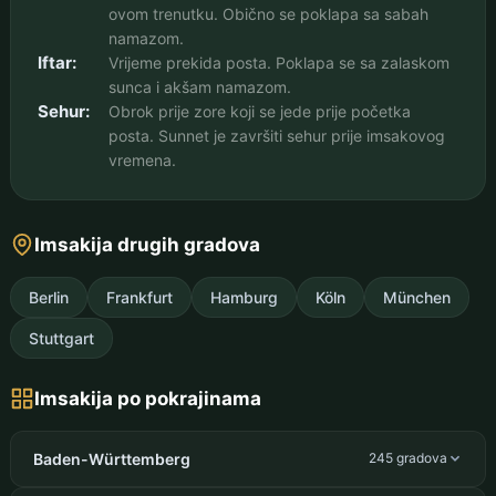
ovom trenutku. Obično se poklapa sa sabah
namazom.
Iftar:
Vrijeme prekida posta. Poklapa se sa zalaskom
sunca i akšam namazom.
Sehur:
Obrok prije zore koji se jede prije početka
posta. Sunnet je završiti sehur prije imsakovog
vremena.
Imsakija drugih gradova
Berlin
Frankfurt
Hamburg
Köln
München
Stuttgart
Imsakija po pokrajinama
Baden-Württemberg
245 gradova