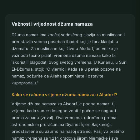
Važnost i vrijednost džuma namaza
Džuma namaz ima značaj sedmičnog slavlja za muslimane i
predstavlja veoma poseban ibadet koji je farz klanjati u
džematu. Za muslimane koji žive u Alsdorf, od velike je
važnosti tačno pratiti vremena džuma namaza kako bi
iskoristili blagodati ovog svetog vremena. U Kur'anu, u Suri
El-Džumua, stoji: "O vjernici! Kada se u petak pozove na
namaz, požurite da Allaha spominjete i ostavite
kupoprodaju."
Kako se računa vrijeme džuma namaza u Alsdorf?
Vrijeme džuma namaza za Alsdorf je podne namaz, tj.
vrijeme kada sunce dosegne zenit i počne se nagnuti
prema zapadu (zeval). Ova vremena, određena prema
astronomskim proračunima Diyanet İşleri Başkanlığı,
predstavljena su ažurno na našoj stranici. Pažljivo pratimo
namaz vremena za 1.214 gradova širom Njemačke i sve