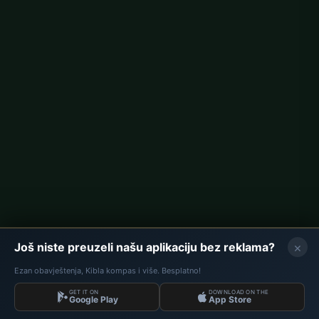
Berlin namaz vremena
Hamburg namaz vremena
München namaz vremena
Köln namaz vremena
Frankfurt namaz vremena
Korporativno
O nama
Kontakt
Politika privatnosti
×
Još niste preuzeli našu aplikaciju bez reklama?
Ezan obavještenja, Kibla kompas i više. Besplatno!
GET IT ON
DOWNLOAD ON THE
Podaci: Diyanet İşleri Başkanlığı | Namaz Vremena © 2026
Google Play
App Store