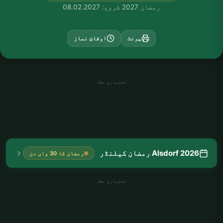
رمضان 2027 شروع: 08.02.2027
پرنٹ
اوقاتِ نماز
اشتہاری جگہ
Alsdorf 2026 رمضان کیلنڈر
رمضان کا 30 واں دن
اشتہاری جگہ