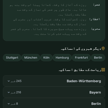
فجر:
روزے کے آغاز کا وقت۔ کھانا پینا اس وقت بند ہو
جاتا ہے۔ عام طور پر فجر کی نماز کے وقت سے
مطابقت رکھتا ہے۔
افطار:
روزہ کھولنے کا وقت۔ غروب آفتاب اور مغرب کی
نماز کے وقت سے مطابقت رکھتا ہے۔
سحری:
روزے سے پہلے صبح سویرے کا کھانا۔ سحری کو فجر
کے وقت سے پہلے ختم کرنا سنت ہے۔
دیگر شہروں کی امساکیہ
Stuttgart
München
Köln
Hamburg
Frankfurt
Berlin
ریاست کے مطابق امساکیہ
Baden-Württemberg
245 شہر
Bayern
216 شہر
Berlin
8 شہر