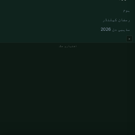
ہوم
رمضان کیلنڈر
مذہبی دن 2026
×
اشتہاری جگہ
جرمنی نماز کے اوقات
Berlin نماز کے اوقات
Hamburg نماز کے اوقات
München نماز کے اوقات
Köln نماز کے اوقات
Frankfurt نماز کے اوقات
ادارہ جاتی
ہمارے بارے میں