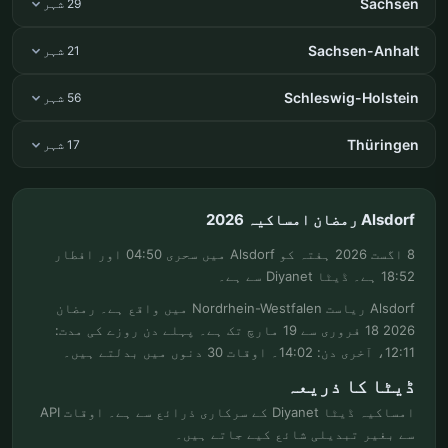
Sachsen
29 شہر
Sachsen-Anhalt
21 شہر
Schleswig-Holstein
56 شہر
Thüringen
17 شہر
Alsdorf رمضان امساکیہ 2026
8 اگست 2026 ہفتہ کو Alsdorf میں سحری 04:50 اور افطار
18:52 ہے۔ ڈیٹا Diyanet سے ہے۔
Alsdorf ریاست Nordrhein-Westfalen میں واقع ہے۔ رمضان
2026 18 فروری سے 19 مارچ تک ہے۔ پہلے دن روزے کی مدت:
12:11، آخری دن: 14:02۔ اوقات 30 دنوں میں بدلتے ہیں۔
ڈیٹا کا ذریعہ
امساکیہ ڈیٹا Diyanet کے سرکاری ذرائع سے ہے۔ اوقات API
سے بغیر تبدیلی شائع کیے جاتے ہیں۔