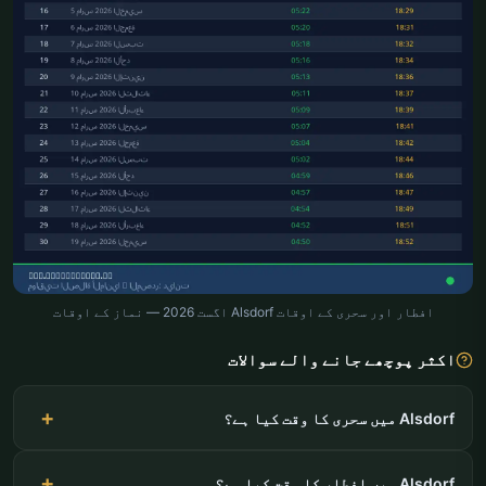
افطار اور سحری کے اوقات Alsdorf اگست 2026 — نماز کے اوقات
اکثر پوچھے جانے والے سوالات
Alsdorf میں سحری کا وقت کیا ہے؟
Alsdorf میں افطار کا وقت کیا ہے؟