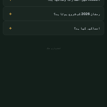
رمضان 2026 کب شروع ہوتا ہے؟
امساکیہ کیا ہے؟
اشتہاری جگہ