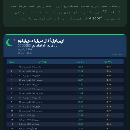
رمضان میں روزہ سحری سے شروع اور افطار پر ختم ہوتا ہے۔
شبِ قدر 27ویں رات ہے۔ تراویح ہر رات عشاء کے بعد پڑھی
جاتی ہے۔ Alsdorf کا کیلنڈر روزانہ اپ ڈیٹ ہوتا ہے۔