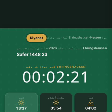
ہوم
›
Hessen
›
Ehringshausen نماز کے اوقات
Diyanet
Ehringshausen نماز کے اوقات 2026 – اذان ٹائم جرمنی
23 Safer 1448
EHRINGSHAUSEN ظہر نماز کا وقت
00:02:20
ظہر
فجر
طلوع آفتاب
05:54
04:02
13:37