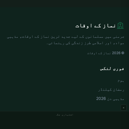
نماز کے اوقات
جرمنی میں مسلمانوں کے لیے جدید ترین نماز کے اوقات، مذہبی
مواد، اور اسلامی طرز زندگی کی رہنمائی۔
© 2026 نماز کے اوقات
فوری لنکس
ہوم
رمضان کیلنڈر
مذہبی دن 2026
×
اشتہاری جگہ
جرمنی نماز کے اوقات
Berlin نماز کے اوقات