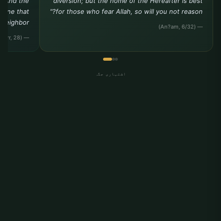
. And the
diversion; but the home of the Hereafter is best
e one that
for those who fear Allah, so will you not reason?"
 neighbor."
— (An?am, 6/32)
— (Tirmidhi, Birr, 28)
اشتہاری جگہ