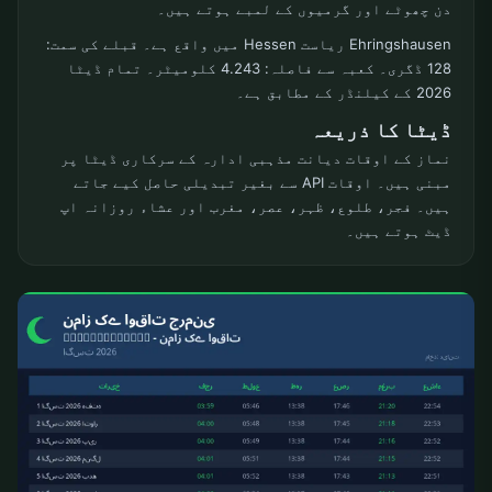
دن چھوٹے اور گرمیوں کے لمبے ہوتے ہیں۔
Ehringshausen ریاست Hessen میں واقع ہے۔ قبلے کی سمت:
128 ڈگری۔ کعبہ سے فاصلہ: 4.243 کلومیٹر۔ تمام ڈیٹا
2026 کے کیلنڈر کے مطابق ہے۔
ڈیٹا کا ذریعہ
نماز کے اوقات دیانت مذہبی ادارہ کے سرکاری ڈیٹا پر
مبنی ہیں۔ اوقات API سے بغیر تبدیلی حاصل کیے جاتے
ہیں۔ فجر، طلوع، ظہر، عصر، مغرب اور عشاء روزانہ اپ
ڈیٹ ہوتے ہیں۔