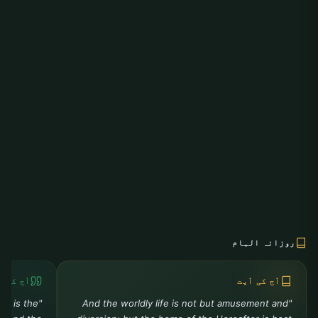
روزانہ الہام
آج کی آیت
آج کی ح
ah is the
"And the worldly life is not but amusement and