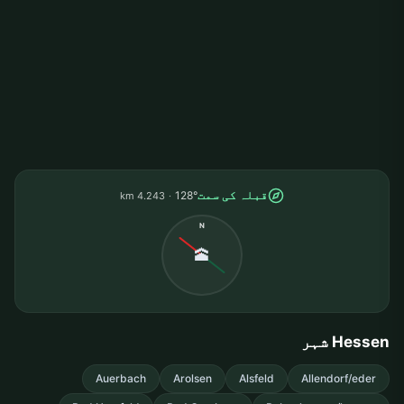
قبلہ کی سمت
128°
4.243 km
N
🕋
Hessen شہر
Auerbach
Arolsen
Alsfeld
Allendorf/eder