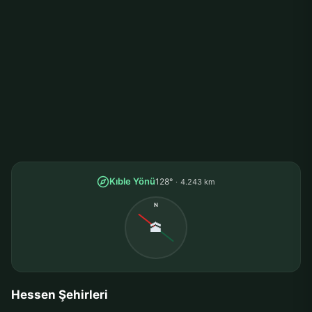
Kıble Yönü
128°
4.243 km
N
🕋
Hessen Şehirleri