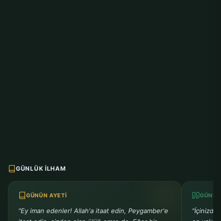
GÜNLÜK İLHAM
GÜNÜN AYETI
GÜNÜN
"Ey iman edenler! Allah'a itaat edin, Peygamber'e
"İçinizde