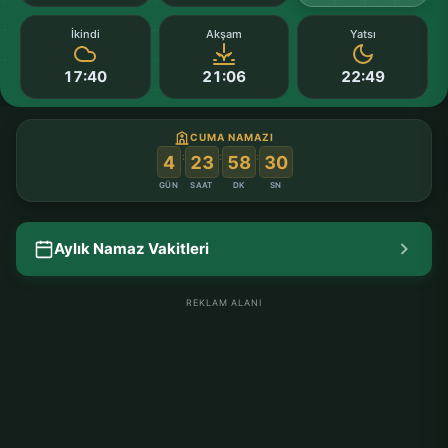
İkindi
Akşam
Yatsı
17:40
21:06
22:49
CUMA NAMAZI
:
:
:
4
23
58
29
GÜN
SAAT
DK
SN
Aylık Namaz Vakitleri
REKLAM ALANI