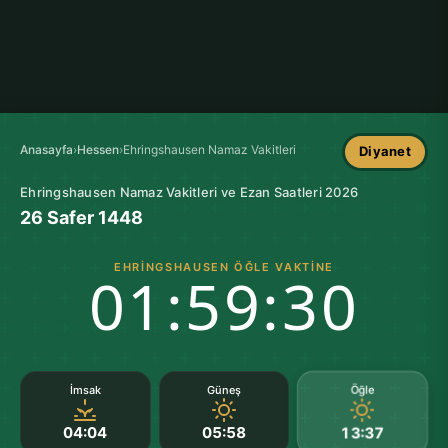
Anasayfa
›
Hessen
›
Ehringshausen Namaz Vakitleri
Diyanet
Ehringshausen Namaz Vakitleri ve Ezan Saatleri 2026
26 Safer 1448
EHRINGSHAUSEN ÖĞLE VAKTINE
01:59:29
Öğle
İmsak
Güneş
04:04
05:58
13:37