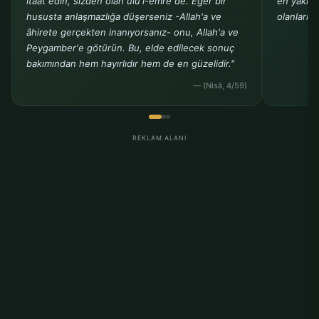
itaat edin, sizden olan ülü'l-emre de. Eğer bir
en yakın 
hususta anlaşmazlığa düşerseniz -Allah'a ve
olanlarınız
âhirete gerçekten inanıyorsanız- onu, Allah'a ve
Peygamber'e götürün. Bu, elde edilecek sonuç
bakımından hem hayırlıdır hem de en güzelidir."
— (Nisâ, 4/59)
REKLAM ALANI