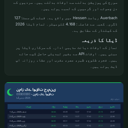
سورج کی پوزیشن بدلنے سے اوقات بدلتے ہیں۔ سردیوں کے
دن چھوٹے اور گرمیوں کے لمبے ہوتے ہیں۔
Auerbach ریاست Hessen میں واقع ہے۔ قبلے کی سمت: 127
ڈگری۔ کعبہ سے فاصلہ: 4.168 کلومیٹر۔ تمام ڈیٹا 2026
کے کیلنڈر کے مطابق ہے۔
ڈیٹا کا ذریعہ
نماز کے اوقات دیانت مذہبی ادارہ کے سرکاری ڈیٹا پر
مبنی ہیں۔ اوقات API سے بغیر تبدیلی حاصل کیے جاتے
ہیں۔ فجر، طلوع، ظہر، عصر، مغرب اور عشاء روزانہ اپ
ڈیٹ ہوتے ہیں۔