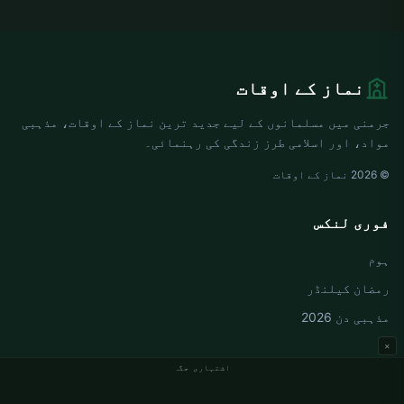
نماز کے اوقات
جرمنی میں مسلمانوں کے لیے جدید ترین نماز کے اوقات، مذہبی
مواد، اور اسلامی طرز زندگی کی رہنمائی۔
© 2026 نماز کے اوقات
فوری لنکس
ہوم
رمضان کیلنڈر
مذہبی دن 2026
×
اشتہاری جگہ
جرمنی نماز کے اوقات