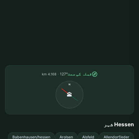
قبلہ کی سمت
127°
4.168 km
N
🕋
Hessen شہر
Babenhausen/hessen
Arolsen
Alsfeld
Allendorf/eder