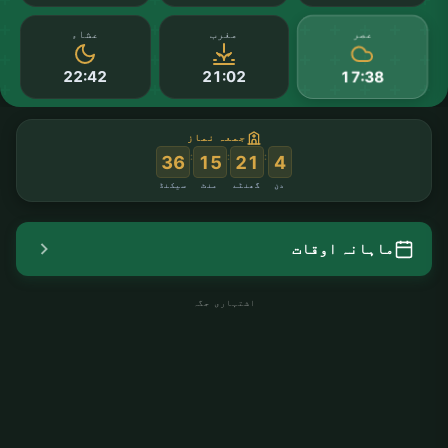
عصر
مغرب
عشاء
22:42
21:02
17:38
جمعہ نماز
:
:
:
35
15
21
4
دن
گھنٹے
منٹ
سیکنڈ
ماہانہ اوقات
اشتہاری جگہ