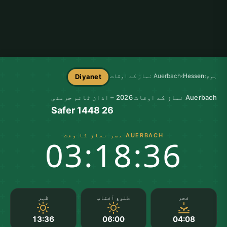
ہوم
›
Hessen
›
Auerbach نماز کے اوقات
Diyanet
Auerbach نماز کے اوقات 2026 – اذان ٹائم جرمنی
26 Safer 1448
AUERBACH عصر نماز کا وقت
03:18:35
فجر
طلوع آفتاب
ظہر
13:36
06:00
04:08