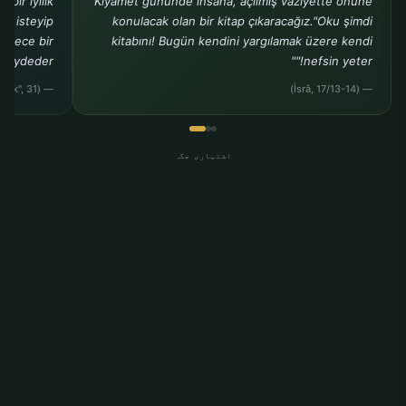
bir iyilik
Kıyamet gününde insana, açılmış vaziyette önüne
ak isteyip
konulacak olan bir kitap çıkaracağız."Oku şimdi
sadece bir
kitabını! Bugün kendini yargılamak üzere kendi
kaydeder."
nefsin yeter!""
— (Buhârî, "Rikâk", 31)
— (İsrâ, 17/13-14)
اشتہاری جگہ