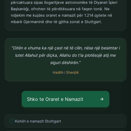
përcaktuara sipas llogaritjeve astronomike të Diyanet İşleri
Başkanlığı, ofrohen të përditësuara në faqen tonë. Ne
ndjekim me kujdes oraret e namazit për 1.214 qytete në
mbarë Gjermaninë dhe të gjitha zonat e Stuttgart.
"Ditën e xhuma ka një çast në të cilin, nëse një besimtar i
lutet Allahut për diçka, Allahu do t'ia plotësojë atij me
siguri dëshirën."
Hadith i Shenjtë
Shko te Oraret e Namazit
Kohët e namazit Stuttgart