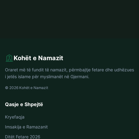
Kohët e Namazit
Oraret më të fundit të namazit, përmbajtje fetare dhe udhëzues
i jetës islame për myslimanët në Gjermani.
© 2026 Kohët e Namazit
Qasje e Shpejtë
Kryefaqja
Imsakija e Ramazanit
Ditët Fetare 2026