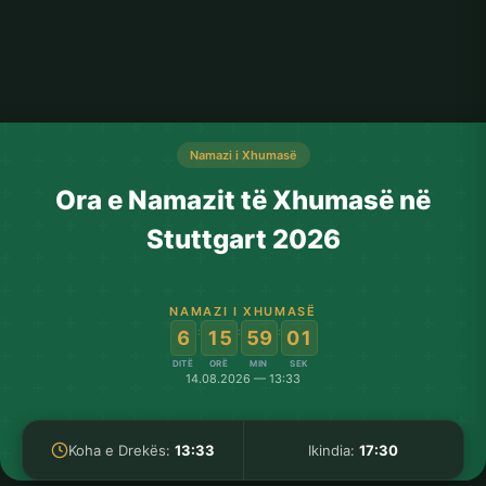
Namazi i Xhumasë
Ora e Namazit të Xhumasë në
Stuttgart 2026
NAMAZI I XHUMASË
:
:
:
6
15
59
01
DITË
ORË
MIN
SEK
14.08.2026 — 13:33
Koha e Drekës:
13:33
Ikindia:
17:30