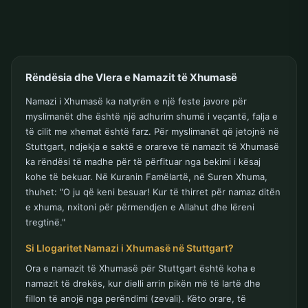
Rëndësia dhe Vlera e Namazit të Xhumasë
Namazi i Xhumasë ka natyrën e një feste javore për
myslimanët dhe është një adhurim shumë i veçantë, falja e
të cilit me xhemat është farz. Për myslimanët që jetojnë në
Stuttgart, ndjekja e saktë e orareve të namazit të Xhumasë
ka rëndësi të madhe për të përfituar nga bekimi i kësaj
kohe të bekuar. Në Kuranin Famëlartë, në Suren Xhuma,
thuhet: "O ju që keni besuar! Kur të thirret për namaz ditën
e xhuma, nxitoni për përmendjen e Allahut dhe lëreni
tregtinë."
Si Llogaritet Namazi i Xhumasë në Stuttgart?
Ora e namazit të Xhumasë për Stuttgart është koha e
namazit të drekës, kur dielli arrin pikën më të lartë dhe
fillon të anojë nga perëndimi (zevali). Këto orare, të