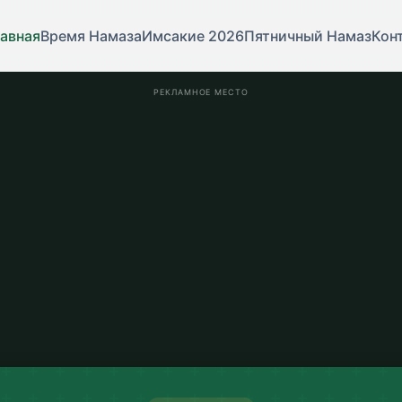
авная
Время Намаза
Имсакие 2026
Пятничный Намаз
Кон
РЕКЛАМНОЕ МЕСТО