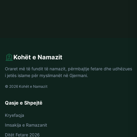
Kohët e Namazit
Oraret më të fundit të namazit, përmbajtje fetare dhe udhëzues
i jetës islame për myslimanët në Gjermani.
© 2026 Kohët e Namazit
Qasje e Shpejtë
Kryefaqja
Imsakija e Ramazanit
Ditët Fetare 2026