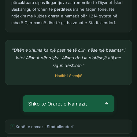
përcaktuara sipas llogaritjeve astronomike të Diyanet İşleri
Başkanlığı, ofrohen të përditësuara në faqen tonë. Ne
ndjekim me kujdes oraret e namazit për 1.214 qytete në
mbarë Gjermaninë dhe të gjitha zonat e Stadtallendorf.
"Ditën e xhuma ka një çast në të cilin, nëse një besimtar i
lutet Allahut për diçka, Allahu do t'ia plotësojë atij me
siguri dëshirën."
Hadith i Shenjtë
Shko te Oraret e Namazit
Kohët e namazit Stadtallendorf