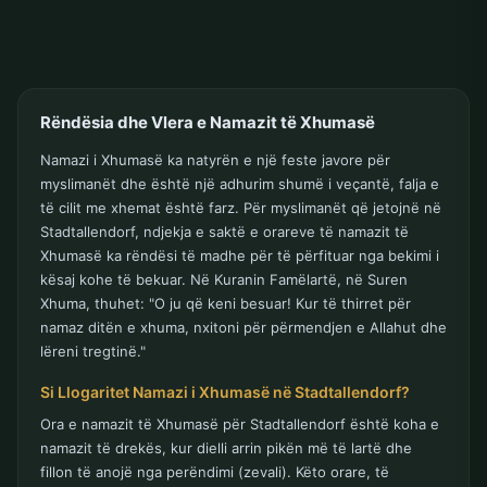
Rëndësia dhe Vlera e Namazit të Xhumasë
Namazi i Xhumasë ka natyrën e një feste javore për
myslimanët dhe është një adhurim shumë i veçantë, falja e
të cilit me xhemat është farz. Për myslimanët që jetojnë në
Stadtallendorf, ndjekja e saktë e orareve të namazit të
Xhumasë ka rëndësi të madhe për të përfituar nga bekimi i
kësaj kohe të bekuar. Në Kuranin Famëlartë, në Suren
Xhuma, thuhet: "O ju që keni besuar! Kur të thirret për
namaz ditën e xhuma, nxitoni për përmendjen e Allahut dhe
lëreni tregtinë."
Si Llogaritet Namazi i Xhumasë në Stadtallendorf?
Ora e namazit të Xhumasë për Stadtallendorf është koha e
namazit të drekës, kur dielli arrin pikën më të lartë dhe
fillon të anojë nga perëndimi (zevali). Këto orare, të