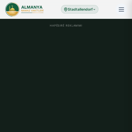
Stadtallendorf
HAPËSIRË REKLAMIMI