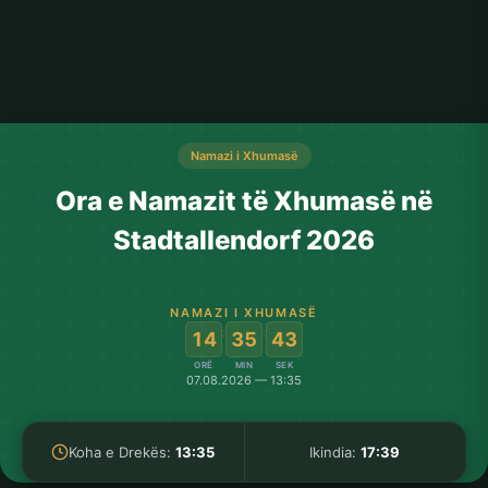
Namazi i Xhumasë
Ora e Namazit të Xhumasë në
Stadtallendorf 2026
NAMAZI I XHUMASË
:
:
14
35
43
ORË
MIN
SEK
07.08.2026 — 13:35
Koha e Drekës:
13:35
Ikindia:
17:39