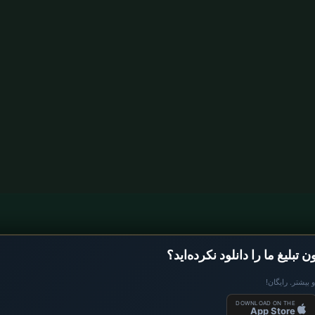
یع
اوقات نماز آلمان
 تبلیغ ما را دانلود نکرده‌اید؟
اوقات نماز Berlin
 بیشتر. رایگان!
اوقات نماز Hamburg
DOWNLOAD ON THE
App Store