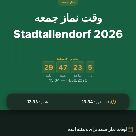
نماز جمعه
وقت نماز جمعه
Stadtallendorf 2026
نماز جمعه
:
:
:
28
47
23
5
روز
ساعت
دقیقه
ثانیه
14.08.2026 — 13:34
وقت ظهر:
13:34
عصر:
17:33
اوقات نماز جمعه برای ۸ هفته آینده