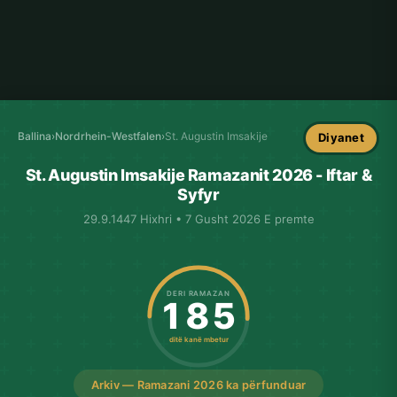
Ballina
›
Nordrhein-Westfalen
›
St. Augustin Imsakije
Diyanet
St. Augustin Imsakije Ramazanit 2026 - Iftar &
Syfyr
29.9.1447 Hixhri • 7 Gusht 2026 E premte
DERI RAMAZAN
185
ditë kanë mbetur
Arkiv — Ramazani 2026 ka përfunduar