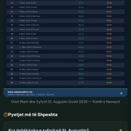
Orari Iftarit dhe Syfyrit St. Augustin Gusht 2026 — Kohët e Namazit
Pyetjet më të Shpeshta
Kur është koha e syfyrit në St. Augustin?