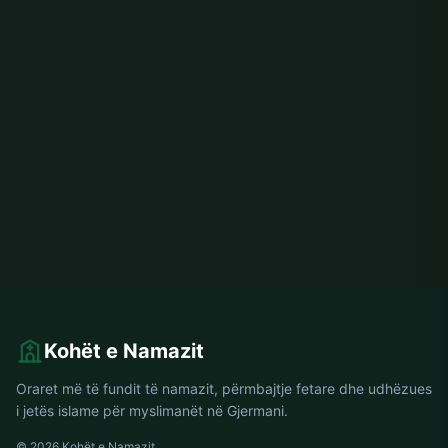
Kohët e Namazit
Oraret më të fundit të namazit, përmbajtje fetare dhe udhëzues
i jetës islame për myslimanët në Gjermani.
© 2026 Kohët e Namazit