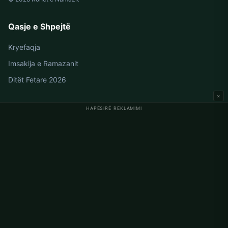
Qasje e Shpejtë
Kryefaqja
Imsakija e Ramazanit
Ditët Fetare 2026
×
HAPËSIRË REKLAMIMI
Oraret e Namazit në Gjermani
Oraret e Namazit në Berlin
Oraret e Namazit në Hamburg
Oraret e Namazit në München
Oraret e Namazit në Köln
Oraret e Namazit në Frankfurt