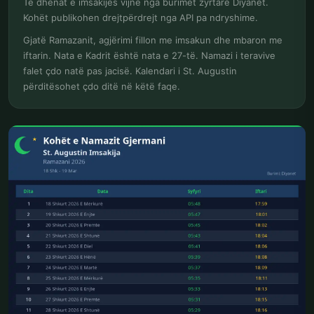
Të dhënat e imsakijes vijnë nga burimet zyrtare Diyanet.
Kohët publikohen drejtpërdrejt nga API pa ndryshime.
Gjatë Ramazanit, agjërimi fillon me imsakun dhe mbaron me
iftarin. Nata e Kadrit është nata e 27-të. Namazi i teravive
falet çdo natë pas jacisë. Kalendari i St. Augustin
përditësohet çdo ditë në këtë faqe.