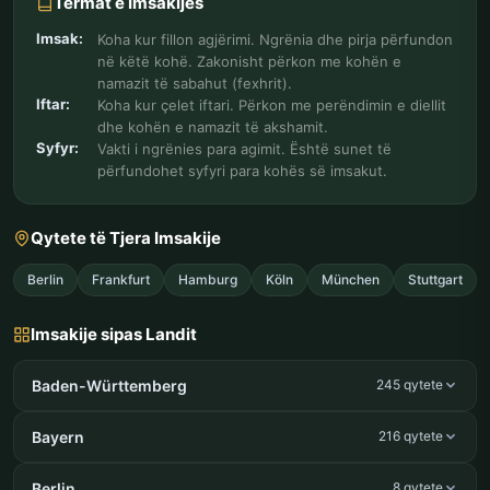
Termat e Imsakijes
Imsak:
Koha kur fillon agjërimi. Ngrënia dhe pirja përfundon
në këtë kohë. Zakonisht përkon me kohën e
namazit të sabahut (fexhrit).
Iftar:
Koha kur çelet iftari. Përkon me perëndimin e diellit
dhe kohën e namazit të akshamit.
Syfyr:
Vakti i ngrënies para agimit. Është sunet të
përfundohet syfyri para kohës së imsakut.
Qytete të Tjera Imsakije
Berlin
Frankfurt
Hamburg
Köln
München
Stuttgart
Imsakije sipas Landit
Baden-Württemberg
245 qytete
Bayern
216 qytete
Berlin
8 qytete