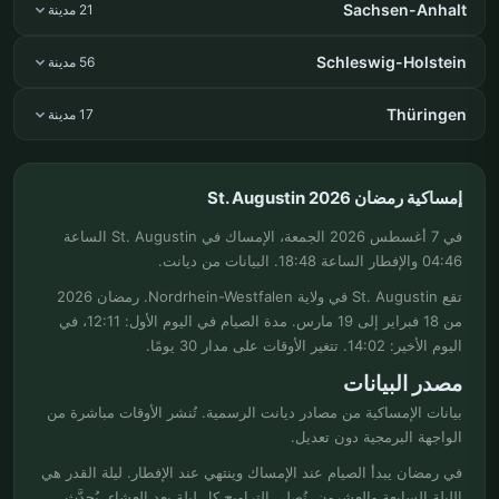
Sachsen-Anhalt
21 مدينة
Schleswig-Holstein
56 مدينة
Thüringen
17 مدينة
إمساكية رمضان St. Augustin 2026
في 7 أغسطس 2026 الجمعة، الإمساك في St. Augustin الساعة
04:46 والإفطار الساعة 18:48. البيانات من ديانت.
تقع St. Augustin في ولاية Nordrhein-Westfalen. رمضان 2026
من 18 فبراير إلى 19 مارس. مدة الصيام في اليوم الأول: 12:11، في
اليوم الأخير: 14:02. تتغير الأوقات على مدار 30 يومًا.
مصدر البيانات
بيانات الإمساكية من مصادر ديانت الرسمية. تُنشر الأوقات مباشرة من
الواجهة البرمجية دون تعديل.
في رمضان يبدأ الصيام عند الإمساك وينتهي عند الإفطار. ليلة القدر هي
الليلة السابعة والعشرون. تُصلى التراويح كل ليلة بعد العشاء. يُحدَّث