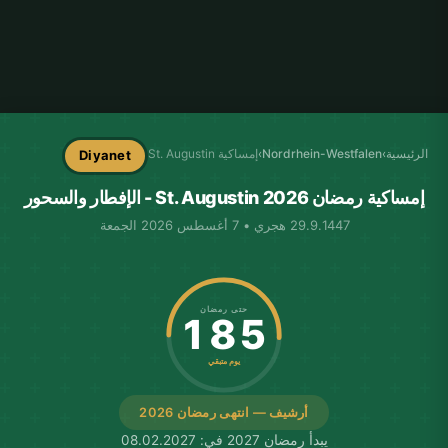
الرئيسية
›
Nordrhein-Westfalen
›
إمساكية St. Augustin
Diyanet
إمساكية رمضان St. Augustin 2026 - الإفطار والسحور
29.9.1447 هجري • 7 أغسطس 2026 الجمعة
حتى رمضان
185
يوم متبقي
أرشيف — انتهى رمضان 2026
يبدأ رمضان 2027 في: 08.02.2027