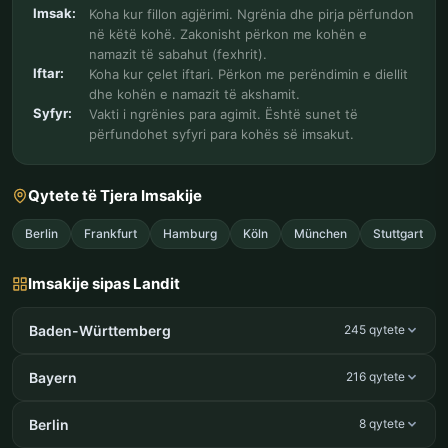
Imsak:
Koha kur fillon agjërimi. Ngrënia dhe pirja përfundon
në këtë kohë. Zakonisht përkon me kohën e
namazit të sabahut (fexhrit).
Iftar:
Koha kur çelet iftari. Përkon me perëndimin e diellit
dhe kohën e namazit të akshamit.
Syfyr:
Vakti i ngrënies para agimit. Është sunet të
përfundohet syfyri para kohës së imsakut.
Qytete të Tjera Imsakije
Berlin
Frankfurt
Hamburg
Köln
München
Stuttgart
Imsakije sipas Landit
Baden-Württemberg
245 qytete
Bayern
216 qytete
Berlin
8 qytete