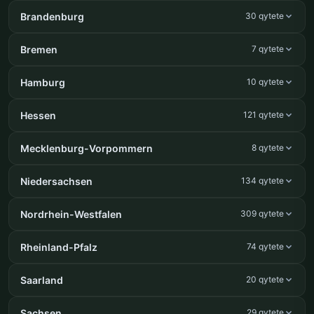
Brandenburg
30 qytete
Bremen
7 qytete
Hamburg
10 qytete
Hessen
121 qytete
Mecklenburg-Vorpommern
8 qytete
Niedersachsen
134 qytete
Nordrhein-Westfalen
309 qytete
Rheinland-Pfalz
74 qytete
Saarland
20 qytete
Sachsen
29 qytete