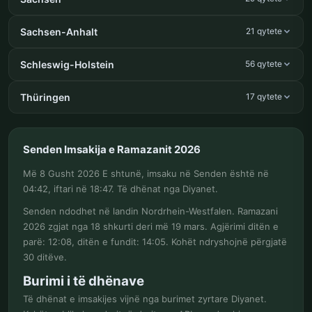
Sachsen-Anhalt
21 qytete
Schleswig-Holstein
56 qytete
Thüringen
17 qytete
Senden Imsakija e Ramazanit 2026
Më 8 Gusht 2026 E shtunë, imsaku në Senden është në
04:42, iftari në 18:47. Të dhënat nga Diyanet.
Senden ndodhet në landin Nordrhein-Westfalen. Ramazani
2026 zgjat nga 18 shkurti deri më 19 mars. Agjërimi ditën e
parë: 12:08, ditën e fundit: 14:05. Kohët ndryshojnë përgjatë
30 ditëve.
Burimi i të dhënave
Të dhënat e imsakijes vijnë nga burimet zyrtare Diyanet.