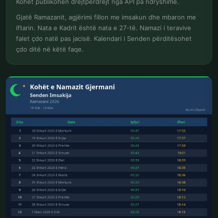
Kohët publikohen drejtpërdrejt nga API pa ndryshime.
Gjatë Ramazanit, agjërimi fillon me imsakun dhe mbaron me
iftarin. Nata e Kadrit është nata e 27-të. Namazi i teravive
falet çdo natë pas jacisë. Kalendari i Senden përditësohet
çdo ditë në këtë faqe.