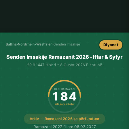
Ballina
›
Nordrhein-Westfalen
›
Senden Imsakije
Diyanet
Senden Imsakije Ramazanit 2026 - Iftar & Syfyr
29.9.1447 Hixhri • 8 Gusht 2026 E shtunë
DERI RAMAZAN
184
ditë kanë mbetur
Arkiv — Ramazani 2026 ka përfunduar
Ramazani 2027 fillon: 08.02.2027