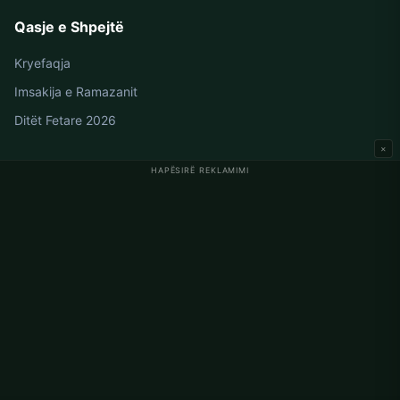
Qasje e Shpejtë
Kryefaqja
Imsakija e Ramazanit
Ditët Fetare 2026
×
HAPËSIRË REKLAMIMI
Oraret e Namazit në Gjermani
Oraret e Namazit në Berlin
Oraret e Namazit në Hamburg
Oraret e Namazit në München
Oraret e Namazit në Köln
Oraret e Namazit në Frankfurt
Korporata