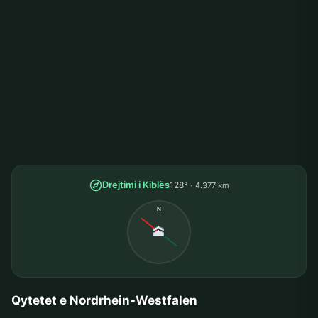
Drejtimi i Kiblës
128°
4.377 km
N
🕋
Qytetet e Nordrhein-Westfalen