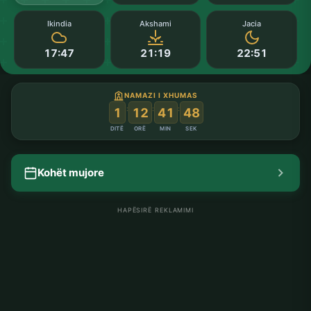
Ikindia
Akshami
Jacia
17:47
21:19
22:51
NAMAZI I XHUMAS
:
:
:
1
12
41
48
DITË
ORË
MIN
SEK
Kohët mujore
HAPËSIRË REKLAMIMI