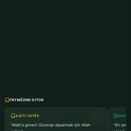
FRYMËZIMI DITOR
AJETI I DITËS
HADITH
"Allah'a güven! Güvenip dayanmak için Allah
"En sevm