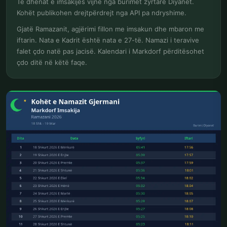
Të dhënat e imsakijes vijnë nga burimet zyrtare Diyanet.
Kohët publikohen drejtpërdrejt nga API pa ndryshime.
Gjatë Ramazanit, agjërimi fillon me imsakun dhe mbaron me
iftarin. Nata e Kadrit është nata e 27-të. Namazi i teravive
falet çdo natë pas jacisë. Kalendari i Markdorf përditësohet
çdo ditë në këtë faqe.