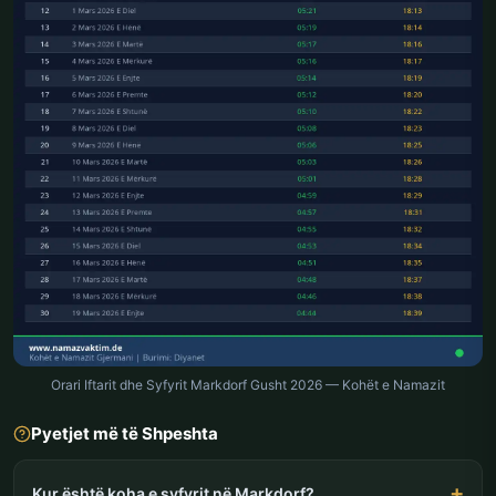
Orari Iftarit dhe Syfyrit Markdorf Gusht 2026 — Kohët e Namazit
Pyetjet më të Shpeshta
Kur është koha e syfyrit në Markdorf?