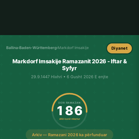
Ballina
›
Baden-Württemberg
›
Markdorf Imsakije
Diyanet
Markdorf Imsakije Ramazanit 2026 - Iftar &
Syfyr
29.9.1447 Hixhri • 6 Gusht 2026 E enjte
DERI RAMAZAN
186
ditë kanë mbetur
Arkiv — Ramazani 2026 ka përfunduar