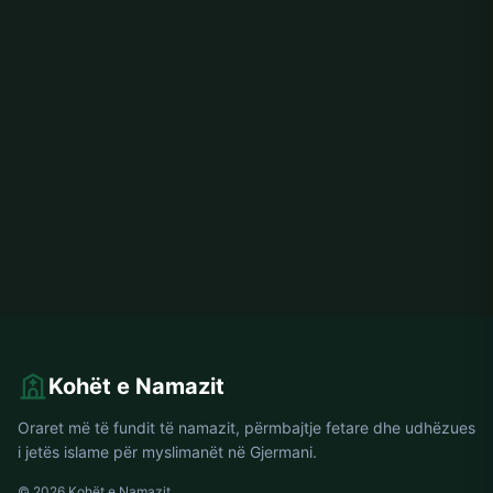
Kohët e Namazit
Oraret më të fundit të namazit, përmbajtje fetare dhe udhëzues
i jetës islame për myslimanët në Gjermani.
© 2026 Kohët e Namazit