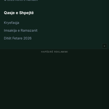
Qasje e Shpejtë
Kryefaqja
Imsakija e Ramazanit
Ditët Fetare 2026
×
HAPËSIRË REKLAMIMI
Oraret e Namazit në Gjermani
Oraret e Namazit në Berlin
Oraret e Namazit në Hamburg
Oraret e Namazit në München
Oraret e Namazit në Köln
Oraret e Namazit në Frankfurt