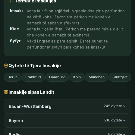
Termat e Imsakijes
Imsak:
Koha kur fillon agjërimi. Ngrënia dhe pirja përfundon
në këtë kohë. Zakonisht përkon me kohën e
namazit të sabahut (fexhrit).
Iftar:
Koha kur çelet iftari. Përkon me perëndimin e diellit
dhe kohën e namazit të akshamit.
Syfyr:
Vakti i ngrënies para agimit. Është sunet të
përfundohet syfyri para kohës së imsakut.
Qytete të Tjera Imsakije
Berlin
Frankfurt
Hamburg
Köln
München
Stuttgart
Imsakije sipas Landit
Baden-Württemberg
245 qytete
Bayern
216 qytete
Berlin
8 qytete