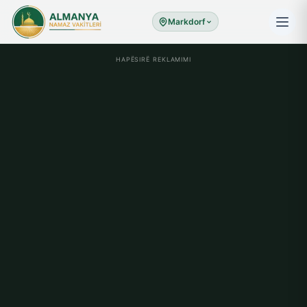
Markdorf
HAPËSIRË REKLAMIMI