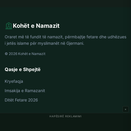
Kohët e Namazit
Oraret më të fundit të namazit, përmbajtje fetare dhe udhëzues
i jetës islame për myslimanët në Gjermani.
© 2026 Kohët e Namazit
Qasje e Shpejtë
Kryefaqja
Imsakija e Ramazanit
Ditët Fetare 2026
×
HAPËSIRË REKLAMIMI
Oraret e Namazit në Gjermani
Oraret e Namazit në Berlin