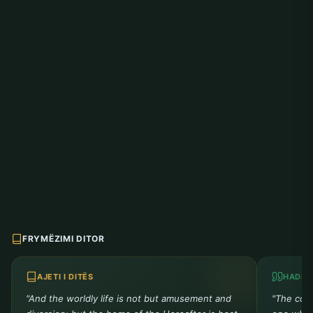
FRYMËZIMI DITOR
AJETI I DITËS
HADITH
"And the worldly life is not but amusement and
"The comp