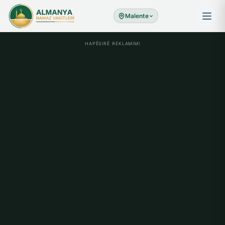
Malente
HAPËSIRË REKLAMIMI