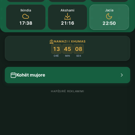
Jacia
Ikindia
Akshami
17:38
21:16
22:50
NAMAZI I XHUMAS
:
:
13
45
07
ORË
MIN
SEK
Kohët mujore
HAPËSIRË REKLAMIMI