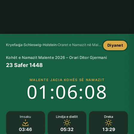
Kryefaqja
›
Schleswig-Holstein
›
Oraret e Namazit në Malente
Diyanet
Kohët e Namazit Malente 2026 – Orari Ditor Gjermani
23 Safer 1448
MALENTE JACIA KOHËS SË NAMAZIT
01:06:07
Imsaku
Lindja e diellit
Dreka
03:46
05:32
13:29