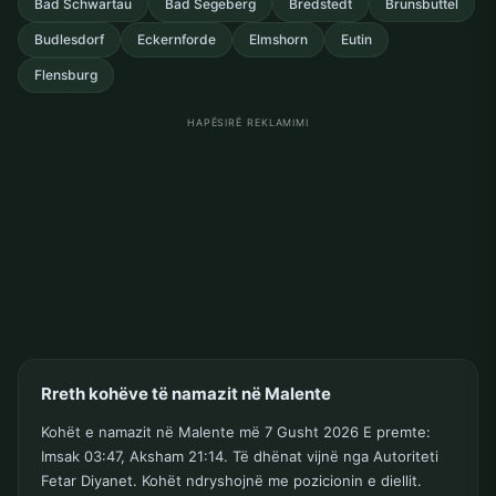
Bad Schwartau
Bad Segeberg
Bredstedt
Brunsbuttel
Budlesdorf
Eckernforde
Elmshorn
Eutin
Flensburg
HAPËSIRË REKLAMIMI
Rreth kohëve të namazit në Malente
Kohët e namazit në Malente më 7 Gusht 2026 E premte:
Imsak 03:47, Aksham 21:14. Të dhënat vijnë nga Autoriteti
Fetar Diyanet. Kohët ndryshojnë me pozicionin e diellit.