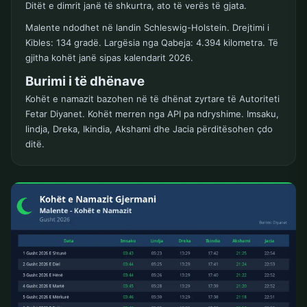
Ditët e dimrit janë të shkurtra, ato të verës të gjata.
Malente ndodhet në landin Schleswig-Holstein. Drejtimi i
Kibles: 134 gradë. Largësia nga Qabeja: 4.394 kilometra. Të
gjitha kohët janë sipas kalendarit 2026.
Burimi i të dhënave
Kohët e namazit bazohen në të dhënat zyrtare të Autoriteti
Fetar Diyanet. Kohët merren nga API pa ndryshime. Imsaku,
lindja, Dreka, Ikindia, Akshami dhe Jacia përditësohen çdo
ditë.