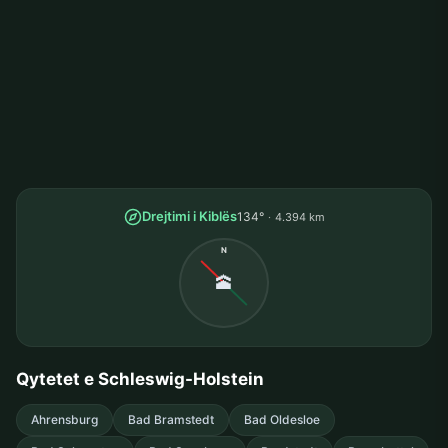
Drejtimi i Kiblës
134°
4.394 km
N
🕋
Qytetet e Schleswig-Holstein
Ahrensburg
Bad Bramstedt
Bad Oldesloe