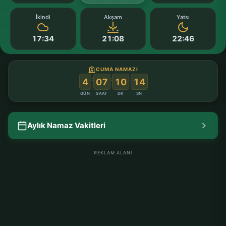
İkindi
Akşam
Yatsı
17:34
21:08
22:46
CUMA NAMAZI
:
:
:
4
07
10
13
GÜN
SAAT
DK
SN
Aylık Namaz Vakitleri
REKLAM ALANI