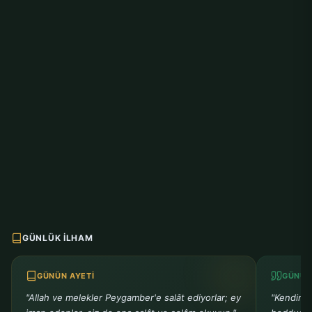
GÜNLÜK İLHAM
GÜNÜN AYETI
GÜNÜN
"Allah ve melekler Peygamber'e salât ediyorlar; ey
"Kendiniz