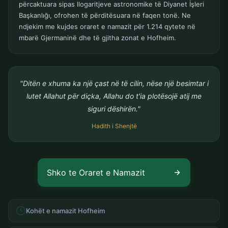
përcaktuara sipas llogaritjeve astronomike të Diyanet İşleri
Başkanlığı, ofrohen të përditësuara në faqen tonë. Ne
ndjekim me kujdes oraret e namazit për 1.214 qytete në
mbarë Gjermaninë dhe të gjitha zonat e Hofheim.
"Ditën e xhuma ka një çast në të cilin, nëse një besimtar i
lutet Allahut për diçka, Allahu do t'ia plotësojë atij me
siguri dëshirën."
Hadith i Shenjtë
Shko te Oraret e Namazit
Kohët e namazit Hofheim