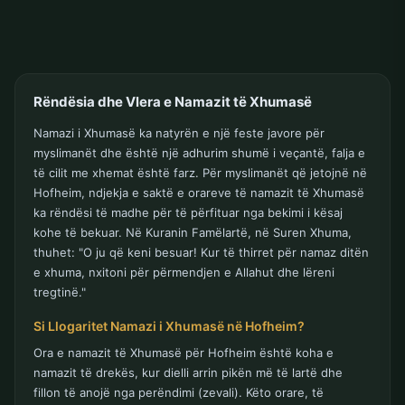
Rëndësia dhe Vlera e Namazit të Xhumasë
Namazi i Xhumasë ka natyrën e një feste javore për
myslimanët dhe është një adhurim shumë i veçantë, falja e
të cilit me xhemat është farz. Për myslimanët që jetojnë në
Hofheim, ndjekja e saktë e orareve të namazit të Xhumasë
ka rëndësi të madhe për të përfituar nga bekimi i kësaj
kohe të bekuar. Në Kuranin Famëlartë, në Suren Xhuma,
thuhet: "O ju që keni besuar! Kur të thirret për namaz ditën
e xhuma, nxitoni për përmendjen e Allahut dhe lëreni
tregtinë."
Si Llogaritet Namazi i Xhumasë në Hofheim?
Ora e namazit të Xhumasë për Hofheim është koha e
namazit të drekës, kur dielli arrin pikën më të lartë dhe
fillon të anojë nga perëndimi (zevali). Këto orare, të