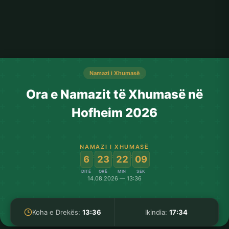
Namazi i Xhumasë
Ora e Namazit të Xhumasë në
Hofheim 2026
NAMAZI I XHUMASË
:
:
:
6
23
22
09
DITË
ORË
MIN
SEK
14.08.2026 — 13:36
Koha e Drekës:
13:36
Ikindia:
17:34