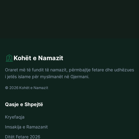
Kohët e Namazit
Oraret më të fundit të namazit, përmbajtje fetare dhe udhëzues
i jetës islame për myslimanët në Gjermani.
© 2026 Kohët e Namazit
Qasje e Shpejtë
Kryefaqja
Imsakija e Ramazanit
Ditët Fetare 2026