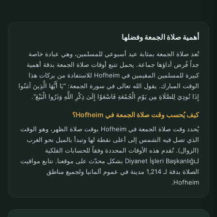
أهمية صلاة الجمعة وفضلها
تُعد صلاة الجمعة بمثابة عيد أسبوعي للمسلمين، وهي عبادة خاصة
جداً فُرض أداؤها جماعة. يحمل تتبع أوقات صلاة الجمعة بدقة أهمية
كبيرة للمسلمين المقيمين في Hofheim للاستفادة من بركات هذا
الوقت المبارك. يقول الله تعالى في سورة الجمعة: "يَا أَيُّهَا الَّذِينَ آمَنُوا
إِذَا نُودِيَ لِلصَّلَاةِ مِن يَوْمِ الْجُمُعَةِ فَاسْعَوْا إِلَىٰ ذِكْرِ اللَّهِ وَذَرُوا الْبَيْعَ".
كيف يُحسب وقت صلاة الجمعة في Hofheim؟
يُحدد وقت صلاة الجمعة في Hofheim بوقت صلاة الظهر، وهو الوقت
الذي تصل فيه الشمس إلى أعلى نقطة لها وتبدأ بالميل نحو الغرب
(الزوال). تُقدم هذه الأوقات المحددة وفقاً للحسابات الفلكية
لـDiyanet İşleri Başkanlığı بشكل محدّث على موقعنا. نتابع مواقيت
الصلاة بدقة لـ 1,214 مدينة في عموم ألمانيا ولجميع مناطق
Hofheim.