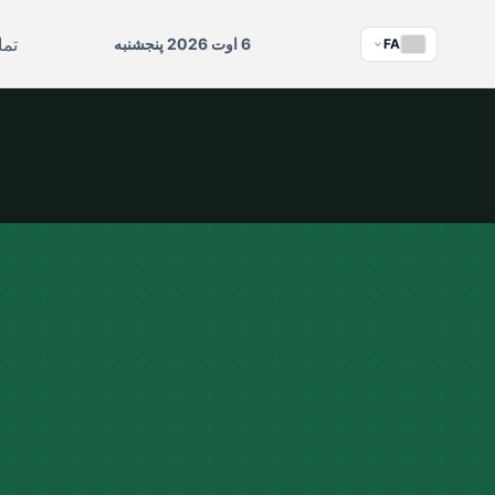
تما
6 اوت 2026 پنجشنبه
FA