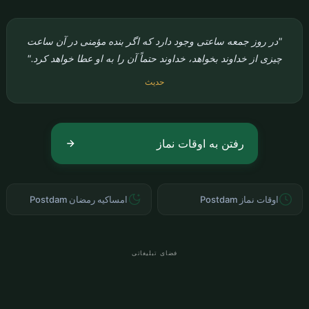
نماز جمعه به عنوان جشن هفتگی مسلمانان اهمیت ویژه‌ای
دارد و عبادتی بسیار خاص است که به‌جا آوردن آن به صورت
جماعت واجب است. برای مسلمانان ساکن Postdam،
پیگیری دقیق اوقات نماز جمعه برای بهره‌مندی از برکات این
زمان مقدس بسیار مهم است. در قرآن کریم، در سوره جمعه
آمده است: «ای کسانی که ایمان آورده‌اید! چون برای نماز
جمعه ندا داده شود، به سوی یاد خدا بشتابید و خرید و فروش
را رها کنید.»
وقت نماز جمعه در Postdam چگونه محاسبه می‌شود؟
وقت نماز جمعه Postdam همان وقت نماز ظهر است، یعنی
زمانی که خورشید به بالاترین نقطه خود رسیده و شروع به
حرکت به سمت غرب می‌کند (زوال). این اوقات که بر اساس
محاسبات نجومی Diyanet İşleri Başkanlığı تعیین شده‌اند،
به‌صورت به‌روز در سایت ما ارائه می‌شوند. ما اوقات نماز
۱٬۲۱۴ شهر در سراسر آلمان و تمام مناطق Postdam را با
دقت پیگیری می‌کنیم.