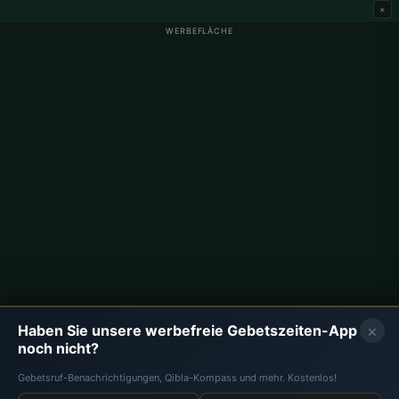
×
WERBEFLÄCHE
Gebetszeiten Deutschland
Gebetszeiten Berlin
Gebetszeiten Hamburg
Gebetszeiten München
Gebetszeiten Köln
Gebetszeiten Frankfurt
Unternehmen
Über uns
Kontakt
×
Haben Sie unsere werbefreie Gebetszeiten-App
Datenschutzrichtlinie
noch nicht?
Gebetsruf-Benachrichtigungen, Qibla-Kompass und mehr. Kostenlos!