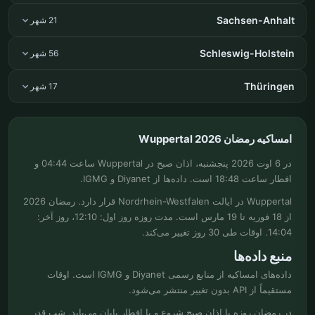
Sachsen-Anhalt
21 شهر
Schleswig-Holstein
56 شهر
Thüringen
17 شهر
امساکیه رمضان Wuppertal 2026
در 6 اوت 2026 پنجشنبه، اذان صبح در Wuppertal ساعت 04:44 و
افطار ساعت 18:48 است. داده‌ها از Diyanet و IGMG.
Wuppertal در ایالت Nordrhein-Westfalen قرار دارد. رمضان 2026
از 18 فوریه تا 19 مارس است. مدت روزه روز اول: 12:10، روز آخر:
14:04. اوقات طی 30 روز تغییر می‌کند.
منبع داده‌ها
داده‌های امساکیه از منابع رسمی Diyanet و IGMG است. اوقات
مستقیماً از API بدون تغییر منتشر می‌شود.
در رمضان روزه با اذان صبح شروع و با افطار پایان می‌یابد. شب قدر