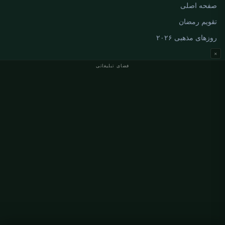
صفحه اصلی
تقویم رمضان
روزهای مذهبی ۲۰۲۶
×
فضای تبلیغاتی
اوقات نماز آلمان
اوقات نماز Berlin
اوقات نماز Hamburg
اوقات نماز München
اوقات نماز Köln
اوقات نماز Frankfurt
سازمانی
درباره ما
تماس با ما