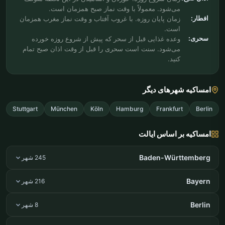
می‌شود. معمولاً با وقت نماز صبح همزمان است.
افطار:
زمان پایان روزه. با غروب آفتاب و وقت نماز مغرب همزمان
است.
سحری:
وعده غذایی قبل از سحر که پیش از شروع روزه خورده
می‌شود. سنت است سحری را قبل از وقت اذان صبح تمام
کنید.
امساکیه شهرهای دیگر
Stuttgart
München
Köln
Hamburg
Frankfurt
Berlin
امساکیه بر اساس ایالت
Baden-Württemberg
245 شهر
Bayern
216 شهر
Berlin
8 شهر