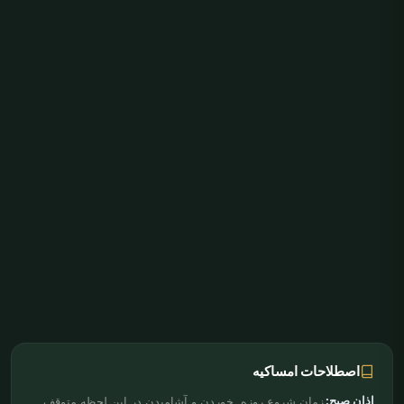
اصطلاحات امساکیه
اذان صبح:
زمان شروع روزه. خوردن و آشامیدن در این لحظه متوقف