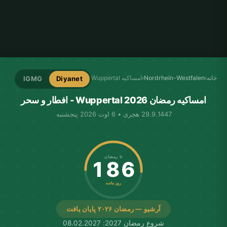
خانه
›
Nordrhein-Westfalen
›
امساکیه Wuppertal
IGMG
Diyanet
امساکیه رمضان Wuppertal 2026 - افطار و سحر
29.9.1447 هجری • 6 اوت 2026 پنجشنبه
تا رمضان
186
روز مانده
آرشیو — رمضان ۲۰۲۶ پایان یافت
شروع رمضان 2027: 08.02.2027