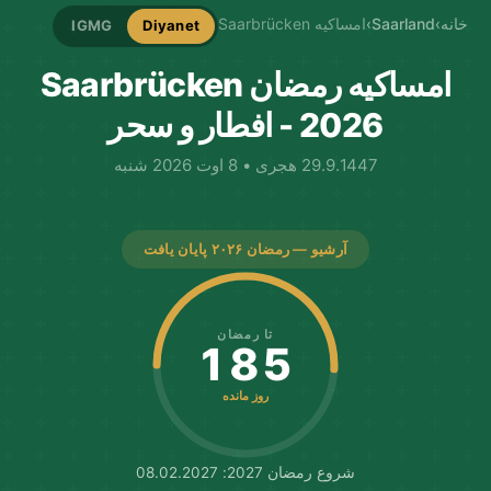
خانه
›
Saarland
›
امساکیه Saarbrücken
IGMG
Diyanet
امساکیه رمضان Saarbrücken
2026 - افطار و سحر
29.9.1447 هجری • 8 اوت 2026 شنبه
آرشیو — رمضان ۲۰۲۶ پایان یافت
تا رمضان
185
روز مانده
شروع رمضان 2027: 08.02.2027