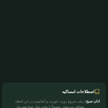
اصطلاحات امساکیه
اذان صبح:
زمان شروع روزه. خوردن و آشامیدن در این لحظه
متوقف می‌شود. معمولاً با وقت نماز صبح همزمان