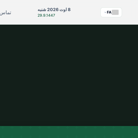
8 اوت 2026 شنبه
تماس ب
FA
29.9.1447