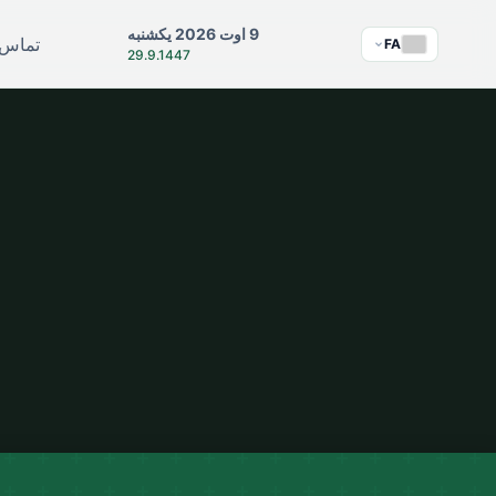
9 اوت 2026 یکشنبه
تماس ب
FA
29.9.1447