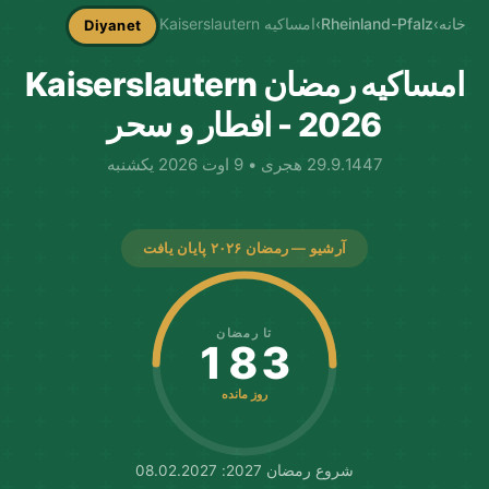
خانه
›
Rheinland-Pfalz
›
امساکیه Kaiserslautern
Diyanet
امساکیه رمضان Kaiserslautern
2026 - افطار و سحر
29.9.1447 هجری • 9 اوت 2026 یکشنبه
آرشیو — رمضان ۲۰۲۶ پایان یافت
تا رمضان
183
روز مانده
شروع رمضان 2027: 08.02.2027