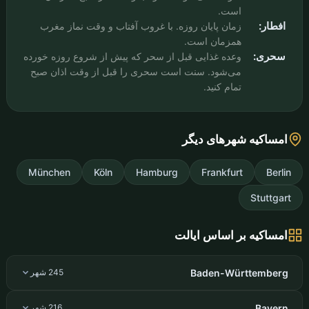
است.
افطار:
زمان پایان روزه. با غروب آفتاب و وقت نماز مغرب
همزمان است.
سحری:
وعده غذایی قبل از سحر که پیش از شروع روزه خورده
می‌شود. سنت است سحری را قبل از وقت اذان صبح
تمام کنید.
امساکیه شهرهای دیگر
München
Köln
Hamburg
Frankfurt
Berlin
Stuttgart
امساکیه بر اساس ایالت
Baden-Württemberg
245 شهر
Bayern
216 شهر