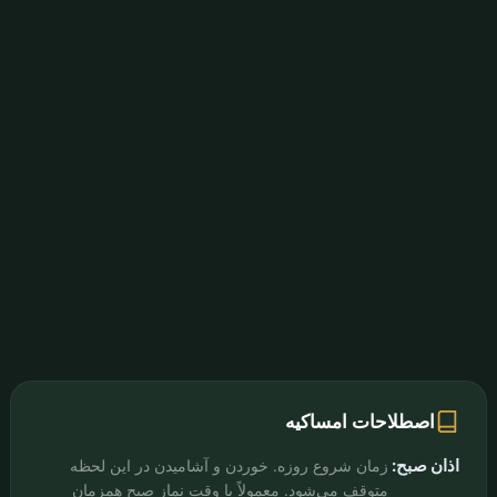
اصطلاحات امساکیه
اذان صبح:
زمان شروع روزه. خوردن و آشامیدن در این لحظه
متوقف می‌شود. معمولاً با وقت نماز صبح همزمان