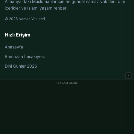
Almanya'daki Müslümanlar için en güncel namaz vakitleri, dini
içerikler ve İslami yaşam rehberi.
© 2026 Namaz Vakitleri
Hızlı Erişim
Anasayfa
Ramazan İmsakiyesi
Dini Günler 2026
×
REKLAM ALANI
Almanya Namaz Vakitleri
Berlin Namaz Vakitleri
Hamburg Namaz Vakitleri
München Namaz Vakitleri
Köln Namaz Vakitleri