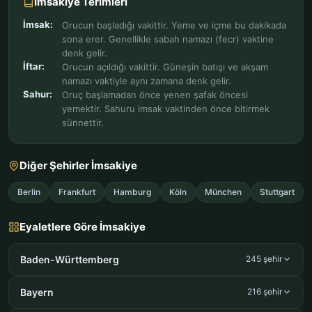
İmsakiye Terimleri
İmsak:
Orucun başladığı vakittir. Yeme ve içme bu dakikada
sona erer. Genellikle sabah namazı (fecr) vaktine
denk gelir.
İftar:
Orucun açıldığı vakittir. Güneşin batışı ve akşam
namazı vaktiyle aynı zamana denk gelir.
Sahur:
Oruç başlamadan önce yenen şafak öncesi
yemektir. Sahuru imsak vaktinden önce bitirmek
sünnettir.
Diğer Şehirler İmsakiye
Berlin
Frankfurt
Hamburg
Köln
München
Stuttgart
Eyaletlere Göre İmsakiye
Baden-Württemberg
245 şehir
Bayern
216 şehir