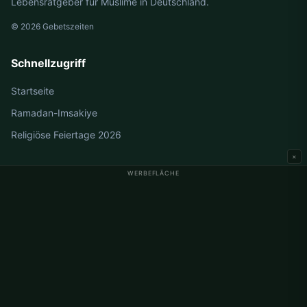
Lebensratgeber für Muslime in Deutschland.
© 2026 Gebetszeiten
Schnellzugriff
Startseite
Ramadan-Imsakiye
Religiöse Feiertage 2026
×
WERBEFLÄCHE
Gebetszeiten Deutschland
Gebetszeiten Berlin
Gebetszeiten Hamburg
Gebetszeiten München
Gebetszeiten Köln
Gebetszeiten Frankfurt