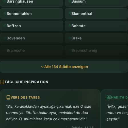
Barsinghausen
Bassum
Bennemuhlen
Blumenthal
Boffzen
Bohmte
Bovenden
Brake
Bramsche
Braunschweig
Bremervörde
Brunswick
Alle 134 Städte anzeigen
Bucholz in der N.
Buckeburg
TÄGLICHE INSPIRATION
Burgdorf
Butzfleth
VERS DES TAGES
HADITH D
Buxtehude
"Sizi karanlıklardan aydınlığa çıkarmak için O size
"İyilik, güze
C
rahmetiyle lütufta bulunuyor, melekleri de dua
eden ve başk
ediyor. O, müminlere karşı çok merhametlidir."
şeydir."
Celle
Clausthal-Zellerfeld
— (Ahzâb, 33/43)