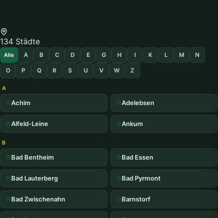
134 Städte
A
B
C
D
E
G
H
I
K
L
M
N
Alle
O
P
Q
R
S
U
V
W
Z
A
Achim
Adelebsen
Alfeld-Leine
Ankum
B
Bad Bentheim
Bad Essen
Bad Lauterberg
Bad Pyrmont
Bad Zwischenahn
Barnstorf