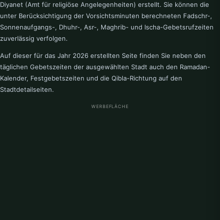
Diyanet (Amt für religiöse Angelegenheiten) erstellt. Sie können die
Lauenforde
Lebenstedt
unter Berücksichtigung der Vorsichtsminuten berechneten Fadschr-,
Sonnenaufgangs-, Dhuhr-, Asr-, Maghrib- und Ischa-Gebetsrufzeiten
Lehrte
Lemwerder
zuverlässig verfolgen.
Auf dieser für das Jahr 2026 erstellten Seite finden Sie neben den
Lindau
Lohne
täglichen Gebetszeiten der ausgewählten Stadt auch den Ramadan-
Lüneburg
Kalender, Festgebetszeiten und die Qibla-Richtung auf den
Stadtdetailseiten.
M
WERBEFLÄCHE
Melle
Meppen
Misburg
Moringen
N
Neuenkirchen
Neustadt am Rubenberge
Nienburg
Norden
Nordenham
Nordhorn