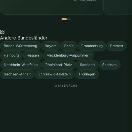
Clopenburg
Cuxhaven
D
Damme
Delmenhorst
Dissen
Duderstadt
Andere Bundesländer
Baden-Württemberg
Bayern
Berlin
Brandenburg
Bremen
E
Hamburg
Hessen
Mecklenburg-Vorpommern
Elsfeth
Emden
Nordrhein-Westfalen
Rheinland-Pfalz
Saarland
Sachsen
Emmerthal
Esterwegen
Sachsen-Anhalt
Schleswig-Holstein
Thüringen
G
WERBEFLÄCHE
Ganderkesee
Garbsen
Garrel
Georgsmarienhutte
Gifhorn
Goslar
Göttingen