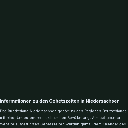
H
Hameln
Hannover
Hannoversch Munden
Hardegsen
Helmstedt
Herzberg am Harz
Hessisch Oldendorf
Hildesheim
Holzminden
Hunteburg
I
Isernhagen F.b.
K
Informationen zu den Gebetszeiten in Niedersachsen
Kirchdorf
Konigslutter
Das Bundesland Niedersachsen gehört zu den Regionen Deutschlands
L
mit einer bedeutenden muslimischen Bevölkerung. Alle auf unserer
Website aufgeführten Gebetszeiten werden gemäß dem Kalender des
Laatzen
Langenhagen