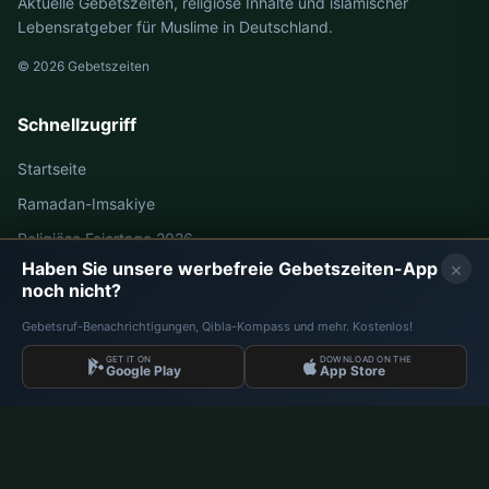
Aktuelle Gebetszeiten, religiöse Inhalte und islamischer
Lebensratgeber für Muslime in Deutschland.
© 2026 Gebetszeiten
Schnellzugriff
Startseite
Ramadan-Imsakiye
Religiöse Feiertage 2026
×
Haben Sie unsere werbefreie Gebetszeiten-App
noch nicht?
Gebetszeiten Deutschland
Gebetsruf-Benachrichtigungen, Qibla-Kompass und mehr. Kostenlos!
Gebetszeiten Berlin
GET IT ON
DOWNLOAD ON THE
Google Play
App Store
Gebetszeiten Hamburg
Gebetszeiten München
Gebetszeiten Köln