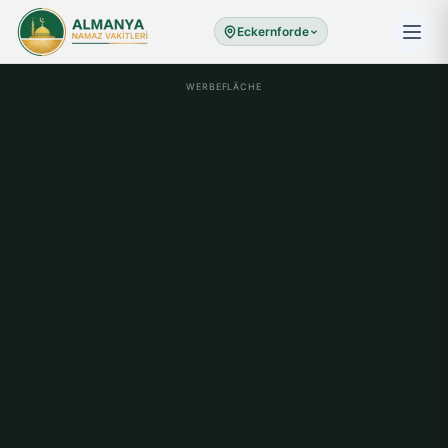
Eckernforde
WERBEFLÄCHE