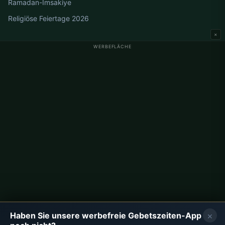
Ramadan-Imsakiye
Religiöse Feiertage 2026
×
WERBEFLÄCHE
Gebetszeiten Deutschland
Gebetszeiten Berlin
Gebetszeiten Hamburg
Gebetszeiten München
Gebetszeiten Köln
Gebetszeiten Frankfurt
Unternehmen
Über uns
Kontakt
×
Haben Sie unsere werbefreie Gebetszeiten-App
Datenschutzrichtlinie