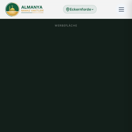
Eckernforde
WERBEFLÄCHE