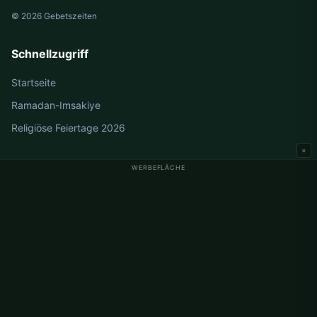
© 2026 Gebetszeiten
Schnellzugriff
Startseite
Ramadan-Imsakiye
Religiöse Feiertage 2026
×
WERBEFLÄCHE
Gebetszeiten Deutschland
Gebetszeiten Berlin
Gebetszeiten Hamburg
Gebetszeiten München
Gebetszeiten Köln
Gebetszeiten Frankfurt