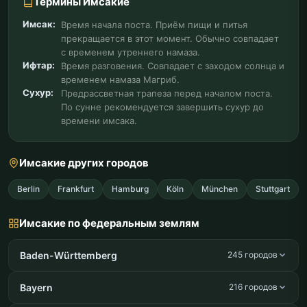
Термины Имсакие
Имсак:
Время начала поста. Приём пищи и питья
прекращается в этот момент. Обычно совпадает
с временем утреннего намаза.
Ифтар:
Время разговения. Совпадает с заходом солнца и
временем намаза Магриб.
Сухур:
Предрассветная трапеза перед началом поста.
По сунне рекомендуется завершить сухур до
времени имсака.
Имсакие других городов
Berlin
Frankfurt
Hamburg
Köln
München
Stuttgart
Имсакие по федеральным землям
Baden-Württemberg
245 городов
Bayern
216 городов