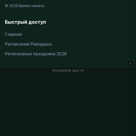
© 2026 Время намаза
Быстрый доступ
Главная
Расписание Рамадана
Религиозные праздники 2026
×
РЕКЛАМНОЕ МЕСТО
Время намаза в Германии
Время намаза в Berlin
Время намаза в Hamburg
Время намаза в München
Время намаза в Köln
Время намаза в Frankfurt