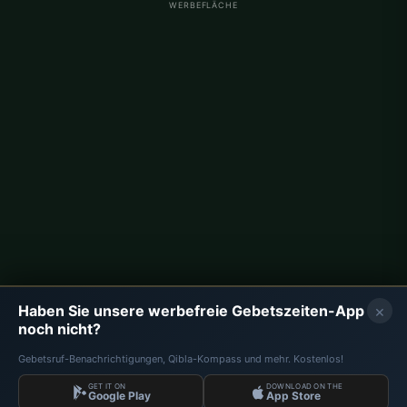
WERBEFLÄCHE
Gebetszeiten Deutschland
Gebetszeiten Berlin
Gebetszeiten Hamburg
Gebetszeiten München
Gebetszeiten Köln
Gebetszeiten Frankfurt
Unternehmen
Über uns
Kontakt
×
Haben Sie unsere werbefreie Gebetszeiten-App
Datenschutzrichtlinie
noch nicht?
Gebetsruf-Benachrichtigungen, Qibla-Kompass und mehr. Kostenlos!
GET IT ON
DOWNLOAD ON THE
Daten: Diyanet İşleri Başkanlığı | Gebetszeiten © 2026
Google Play
App Store