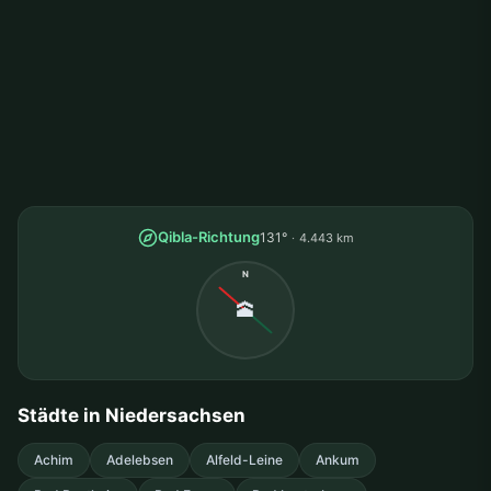
Qibla-Richtung
131°
4.443 km
N
🕋
Städte in Niedersachsen
Achim
Adelebsen
Alfeld-Leine
Ankum