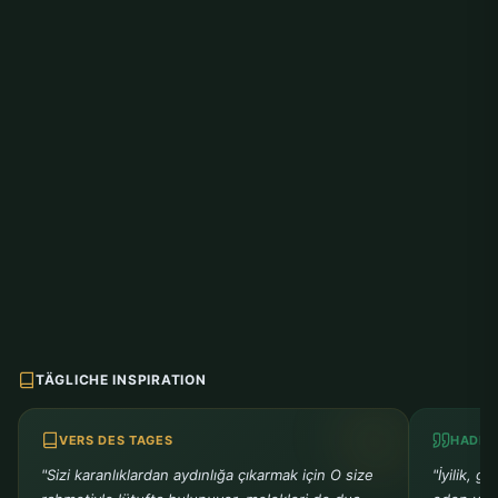
TÄGLICHE INSPIRATION
VERS DES TAGES
HADIT
"Sizi karanlıklardan aydınlığa çıkarmak için O size
"İyilik, g