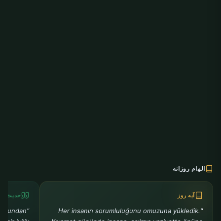
الهام روزانه
آیه روز
حدیث رو
ra bundan
"Her insanın sorumluluğunu omuzuna yükledik.