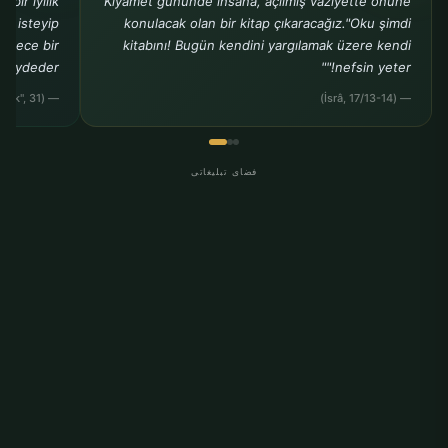
bir iyilik
Kıyamet gününde insana, açılmış vaziyette önüne
ak isteyip
konulacak olan bir kitap çıkaracağız."Oku şimdi
sadece bir
kitabını! Bugün kendini yargılamak üzere kendi
kaydeder."
nefsin yeter!""
— (Buhârî, "Rikâk", 31)
— (İsrâ, 17/13-14)
فضای تبلیغاتی