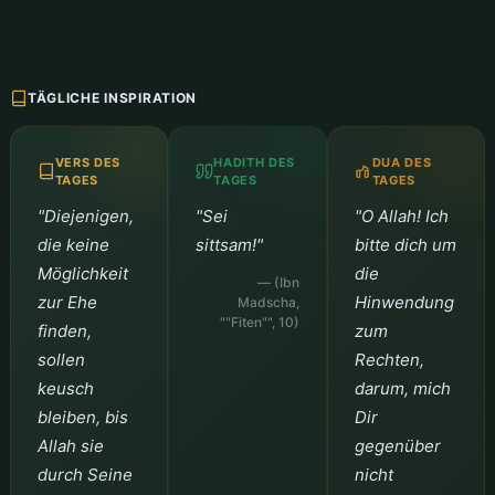
TÄGLICHE INSPIRATION
VERS DES
HADITH DES
DUA DES
TAGES
TAGES
TAGES
"Diejenigen,
"Sei
"O Allah! Ich
die keine
sittsam!"
bitte dich um
Möglichkeit
die
— (Ibn
zur Ehe
Hinwendung
Madscha,
""Fiten"", 10)
finden,
zum
sollen
Rechten,
keusch
darum, mich
bleiben, bis
Dir
Allah sie
gegenüber
durch Seine
nicht