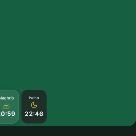
Maghrib
Ischa
22:46
20:59