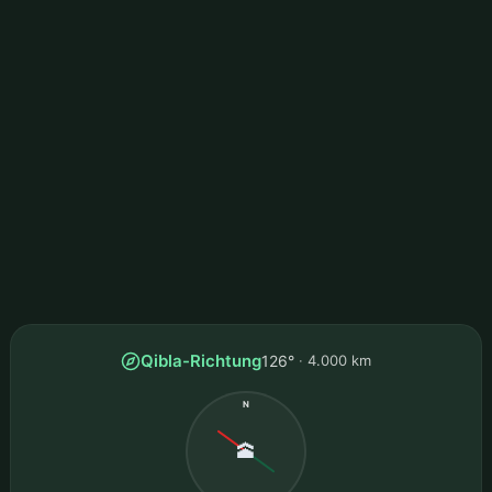
Qibla-Richtung
126°
4.000 km
N
🕋