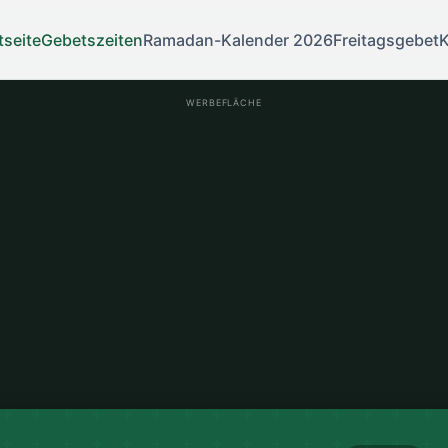
tseite
Gebetszeiten
Ramadan-Kalender 2026
Freitagsgebet
K
WERBEFLÄCHE