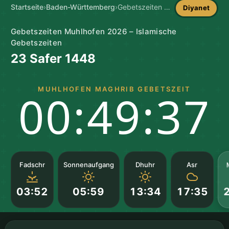
Startseite
›
Baden-Württemberg
›
Gebetszeiten Muhlhofen
Diyanet
Gebetszeiten Muhlhofen 2026 – Islamische
Gebetszeiten
23 Safer 1448
MUHLHOFEN MAGHRIB GEBETSZEIT
00:49:36
Fadschr
Sonnenaufgang
Dhuhr
Asr
03:52
05:59
13:34
17:35