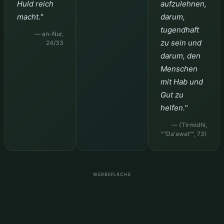
Huld reich
aufzulehnen,
macht."
darum,
tugendhaft
— an-Nur,
zu sein und
24/33
darum, den
Menschen
mit Hab und
Gut zu
helfen."
— (Tirmidhi,
""Da'awat"", 73)
WERBEFLÄCHE