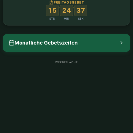
FREITAGSGEBET
:
:
15
24
36
STD
MIN
SEK
Monatliche Gebetszeiten
WERBEFLÄCHE