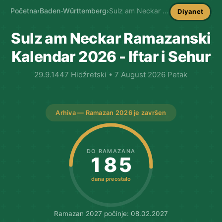
Početna
›
Baden-Württemberg
›
Sulz am Neckar Imsakija
Diyanet
Sulz am Neckar Ramazanski
Kalendar 2026 - Iftar i Sehur
29.9.1447 Hidžretski • 7 August 2026 Petak
Arhiva — Ramazan 2026 je završen
DO RAMAZANA
185
dana preostalo
Ramazan 2027 počinje: 08.02.2027