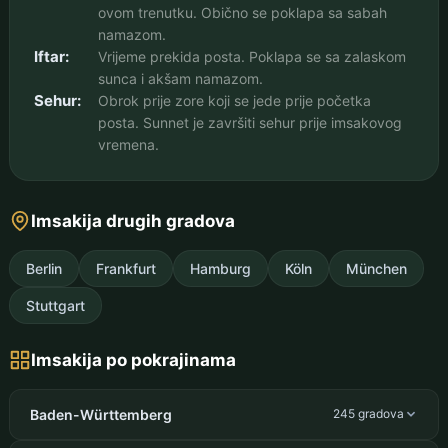
ovom trenutku. Obično se poklapa sa sabah
namazom.
Iftar:
Vrijeme prekida posta. Poklapa se sa zalaskom
sunca i akšam namazom.
Sehur:
Obrok prije zore koji se jede prije početka
posta. Sunnet je završiti sehur prije imsakovog
vremena.
Imsakija drugih gradova
Berlin
Frankfurt
Hamburg
Köln
München
Stuttgart
Imsakija po pokrajinama
Baden-Württemberg
245 gradova