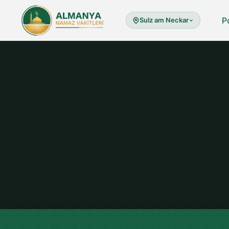
P
Sulz am Neckar