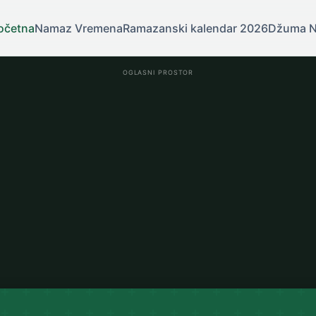
očetna
Namaz Vremena
Ramazanski kalendar 2026
Džuma 
OGLASNI PROSTOR