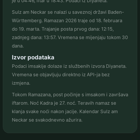
je u 04:46, iftar u 18:43. Podaci iz Diyaneta.
Sulz am Neckar se nalazi u saveznoj državi Baden-
Württemberg. Ramazan 2026 traje od 18. februara
do 19. marta. Trajanje posta prvog dana: 12:15,
zadnjeg dana: 13:57. Vremena se mijenjaju tokom 30
dana.
Izvor podataka
Podaci imsakije dolaze iz službenih izvora Diyaneta.
Vremena se objavljuju direktno iz API-ja bez
izmjena.
Tokom Ramazana, post počinje s imsakom i završava
iftarom. Noć Kadra je 27. noć. Teravih namaz se
klanja svake noći nakon jacije. Kalendar Sulz am
Neckar se svakodnevno ažurira.