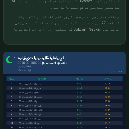
امساکیہ ڈیٹا Diyanet کے سرکاری ذرائع سے ہے۔ اوقات API
سے بغیر تبدیلی شائع کیے جاتے ہیں۔
رمضان میں روزہ سحری سے شروع اور افطار پر ختم ہوتا ہے۔
شبِ قدر 27ویں رات ہے۔ تراویح ہر رات عشاء کے بعد پڑھی
جاتی ہے۔ Sulz am Neckar کا کیلنڈر روزانہ اپ ڈیٹ ہوتا
ہے۔