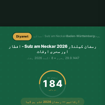
ہوم
›
Baden-Württemberg
›
Sulz am Neckar امساکیہ
Diyanet
رمضان کیلنڈر Sulz am Neckar 2026 - افطار
اور سحری اوقات
29.9.1447 ہجری • 8 اگست 2026 ہفتہ
رمضان تک
184
دن باقی
آرکائیو — رمضان 2026 ختم ہو گیا