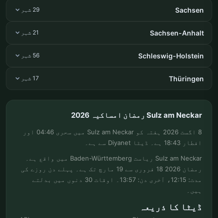
Sachsen
29 شہر
Sachsen-Anhalt
21 شہر
Schleswig-Holstein
56 شہر
Thüringen
17 شہر
Sulz am Neckar رمضان امساکیہ 2026
8 اگست 2026 ہفتہ کو Sulz am Neckar میں سحری 04:46 اور
افطار 18:43 ہے۔ ڈیٹا Diyanet سے ہے۔
Sulz am Neckar ریاست Baden-Württemberg میں واقع ہے۔
رمضان 2026 18 فروری سے 19 مارچ تک ہے۔ پہلے دن روزے کی
مدت: 12:15، آخری دن: 13:57۔ اوقات 30 دنوں میں بدلتے
ہیں۔
ڈیٹا کا ذریعہ