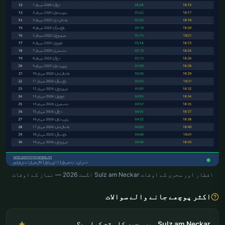
افطار اور سحری کے اوقات Sulz am Neckar اگست 2026 — نماز کے اوقات
اکثر پوچھے جانے والے سوالات
Sulz am Neckar میں سحری کا وقت کیا ہے؟