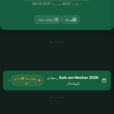
رمضان 2027 شروع: 08.02.2027
پرنٹ
اوقاتِ نماز
اشتہاری جگہ
Sulz am Neckar 2026 رمضان
رمضان کا 30 واں
کیلنڈر
دن
اشتہاری جگہ