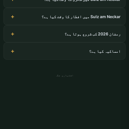
Sulz am Neckar میں افطار کا وقت کیا ہے؟
رمضان 2026 کب شروع ہوتا ہے؟
امساکیہ کیا ہے؟
اشتہاری جگہ