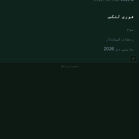
فوری لنکس
ہوم
رمضان کیلنڈر
مذہبی دن 2026
×
اشتہاری جگہ
جرمنی نماز کے اوقات
Berlin نماز کے اوقات
Hamburg نماز کے اوقات
München نماز کے اوقات
Köln نماز کے اوقات
Frankfurt نماز کے اوقات