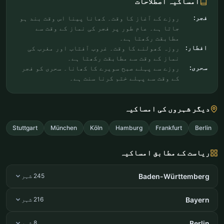
امساکیہ اصطلاحات
فجر:
روزے کے آغاز کا وقت۔ کھانا پینا اس وقت بند ہو
جاتا ہے۔ عام طور پر فجر کی نماز کے وقت سے
مطابقت رکھتا ہے۔
افطار:
روزہ کھولنے کا وقت۔ غروب آفتاب اور مغرب کی
نماز کے وقت سے مطابقت رکھتا ہے۔
سحری:
روزے سے پہلے صبح سویرے کا کھانا۔ سحری کو فجر
کے وقت سے پہلے ختم کرنا سنت ہے۔
دیگر شہروں کی امساکیہ
Stuttgart
München
Köln
Hamburg
Frankfurt
Berlin
ریاست کے مطابق امساکیہ
Baden-Württemberg
245 شہر
Bayern
216 شہر
Berlin
8 شہر